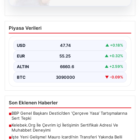
08.08.2026
Kelebek.Org İle Çevrim içi İletişimin
Piyasa Verileri
Sertifikalı Adresi Ve Muhabbet
Deneyimi
USD
47.74
▲ +0.18%
Sanal ortamında insanların kaliteli bir biçimde bağlantı
sağlaması kritik bir önem barındırmaktadır. Günümüzde
EUR
55.25
▲ +0.32%
birçok…
ALTIN
6660.6
▲ +2.59%
BTC
3090000
▼ -0.09%
Son Eklenen Haberler
BBP Genel Başkanı Destici’den ‘Çerçeve Yasa’ Tartışmalarına
■
Sert Tepki
Kelebek.Org İle Çevrim içi İletişimin Sertifikalı Adresi Ve
■
Muhabbet Deneyimi
İşte Yeni Gelişme! Mauro Icardi’nin Transferi Yakında Belli
■