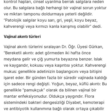
kontrol hapları, cinsel uyarılma berrak salgılara neden
olur. Bu salgılara bağlı herhangi bir vajinal sorun yoktur
ve miktarı tamponu doldurmaya yeterli değildir.
“Patolojik salgılar koyu sarı, gri, yeşil, koyu beyaz,
kahverengi veya kırmızı kanla karışmış olabilir” dedi.
Vajinal akıntı türleri
Vajinal akıntı türlerini sıralayan Dr. Öğr. Üyesi Gürkan,
“Bereketli akıntı: adet görmeden iki hafta önce
meydana gelir ve çiğ yumurta beyazına benzer. Islak
ve kaygandır, kokusu veya kaşıntısı yoktur. Kahverengi
mukus: genellikle adetinizin başlangıcını veya bitişini
işaret eder. Bir günden fazla bir süredir vajinada kaldığı
için sadece rengi değişti. Yoğun, beyaz, küflü akıntı: Bu
genellikle “pamukçuk” olarak da bilinen vajinal bir
mantar enfeksiyonudur. Oldukça yaygındır. Flora
sistemindeki bakteri dengesizliği Diyabet, kemoterapi
ve antibiyotik kullanımına bağlı olarak ortaya çıkabilir