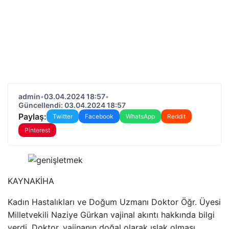
admin
•
03.04.2024 18:57
•
Güncellendi: 03.04.2024 18:57
Paylaş:
Twitter
Facebook
WhatsApp
Reddit
Pinterest
KAYNAK
İHA
Kadın Hastalıkları ve Doğum Uzmanı Doktor Öğr. Üyesi
Milletvekili Naziye Gürkan vajinal akıntı hakkında bilgi
verdi. Doktor, vajinanın doğal olarak ıslak olması