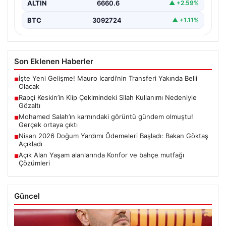
ALTIN
6660.6
▲ +2.59%
BTC
3092724
▲ +1.11%
Son Eklenen Haberler
İşte Yeni Gelişme! Mauro Icardi’nin Transferi Yakında Belli
■
Olacak
Rapçi Keskin’in Klip Çekimindeki Silah Kullanımı Nedeniyle
■
Gözaltı
Mohamed Salah’ın karnındaki görüntü gündem olmuştu!
■
Gerçek ortaya çıktı
Nisan 2026 Doğum Yardımı Ödemeleri Başladı: Bakan Göktaş
■
Açıkladı
Açık Alan Yaşam alanlarında Konfor ve bahçe mutfağı
■
Çözümleri
Güncel