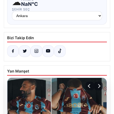
☁
NaN°C
ŞEHIR SEÇ
Bizi Takip Edin
Yan Manşet