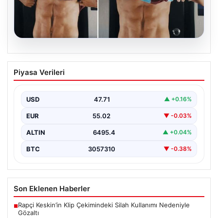
05.08.2026
Mohamed Salah’ın karnındaki görüntü
Piyasa Verileri
gündem olmuştu! Gerçek ortaya çıktı
USD
47.71
▲ +0.16%
EUR
55.02
▼ -0.03%
ALTIN
6495.4
▲ +0.04%
BTC
3057310
▼ -0.38%
Son Eklenen Haberler
Rapçi Keskin’in Klip Çekimindeki Silah Kullanımı Nedeniyle
■
Gözaltı