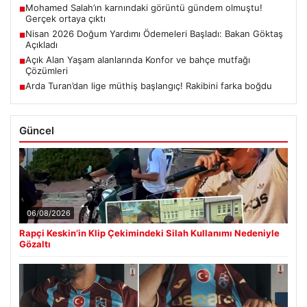
Mohamed Salah’ın karnındaki görüntü gündem olmuştu!
■
Gerçek ortaya çıktı
Nisan 2026 Doğum Yardımı Ödemeleri Başladı: Bakan Göktaş
■
Açıkladı
Açık Alan Yaşam alanlarında Konfor ve bahçe mutfağı
■
Çözümleri
Arda Turan’dan lige müthiş başlangıç! Rakibini farka boğdu
■
Güncel
06/08/2026
Rapçi Keskin’in Klip Çekimindeki Silah Kullanımı Nedeniyle
Gözaltı