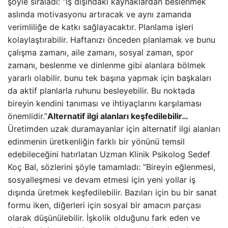
şöyle sıraladı: “İş dışındaki kaynaklardan beslenmek
aslında motivasyonu artıracak ve aynı zamanda
verimliliğe de katkı sağlayacaktır. Planlama işleri
kolaylaştırabilir. Haftanızı önceden planlamak ve bunu
çalışma zamanı, aile zamanı, sosyal zaman, spor
zamanı, beslenme ve dinlenme gibi alanlara bölmek
yararlı olabilir. bunu tek başına yapmak için başkaları
da aktif planlarla ruhunu besleyebilir. Bu noktada
bireyin kendini tanıması ve ihtiyaçlarını karşılaması
önemlidir.”
Alternatif ilgi alanları keşfedilebilir…
Üretimden uzak duramayanlar için alternatif ilgi alanları
edinmenin üretkenliğin farklı bir yönünü temsil
edebileceğini hatırlatan Uzman Klinik Psikolog Sedef
Koç Bal, sözlerini şöyle tamamladı: “Bireyin eğlenmesi,
sosyalleşmesi ve devam etmesi için yeni yollar iş
dışında üretmek keşfedilebilir. Bazıları için bu bir sanat
formu iken, diğerleri için sosyal bir amacın parçası
olarak düşünülebilir. İşkolik olduğunu fark eden ve