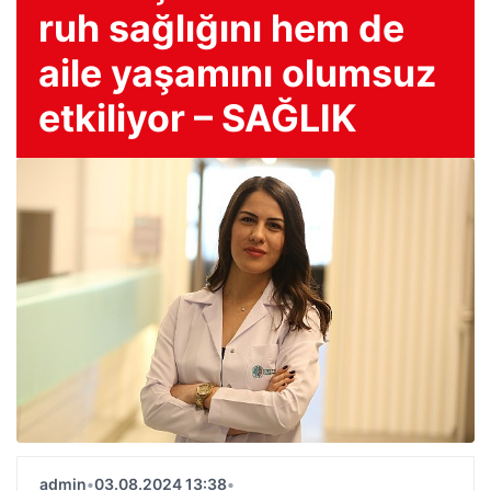
ruh sağlığını hem de
aile yaşamını olumsuz
etkiliyor – SAĞLIK
admin
•
03.08.2024 13:38
•