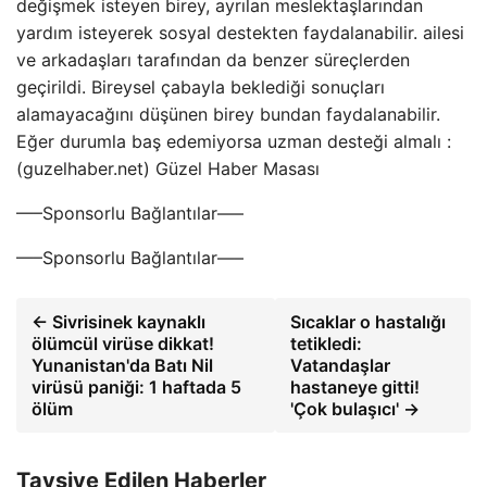
değişmek isteyen birey, ayrılan meslektaşlarından
yardım isteyerek sosyal destekten faydalanabilir. ailesi
ve arkadaşları tarafından da benzer süreçlerden
geçirildi. Bireysel çabayla beklediği sonuçları
alamayacağını düşünen birey bundan faydalanabilir.
Eğer durumla baş edemiyorsa uzman desteği almalı :
(guzelhaber.net) Güzel Haber Masası
—–Sponsorlu Bağlantılar—–
—–Sponsorlu Bağlantılar—–
← Sivrisinek kaynaklı
Sıcaklar o hastalığı
ölümcül virüse dikkat!
tetikledi:
Yunanistan'da Batı Nil
Vatandaşlar
virüsü paniği: 1 haftada 5
hastaneye gitti!
ölüm
'Çok bulaşıcı' →
Tavsiye Edilen Haberler