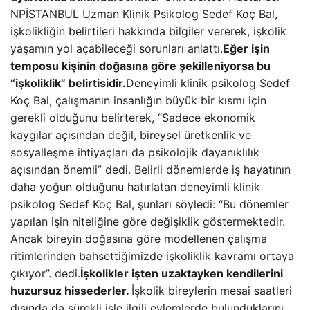
NPİSTANBUL Uzman Klinik Psikolog Sedef Koç Bal,
işkolikliğin belirtileri hakkında bilgiler vererek, işkolik
yaşamın yol açabileceği sorunları anlattı.
Eğer işin
temposu kişinin doğasına göre şekilleniyorsa bu
“işkoliklik” belirtisidir.
Deneyimli klinik psikolog Sedef
Koç Bal, çalışmanın insanlığın büyük bir kısmı için
gerekli olduğunu belirterek, “Sadece ekonomik
kaygılar açısından değil, bireysel üretkenlik ve
sosyalleşme ihtiyaçları da psikolojik dayanıklılık
açısından önemli” dedi. Belirli dönemlerde iş hayatının
daha yoğun olduğunu hatırlatan deneyimli klinik
psikolog Sedef Koç Bal, şunları söyledi: “Bu dönemler
yapılan işin niteliğine göre değişiklik göstermektedir.
Ancak bireyin doğasına göre modellenen çalışma
ritimlerinden bahsettiğimizde işkoliklik kavramı ortaya
çıkıyor”. dedi.
İşkolikler işten uzaktayken kendilerini
huzursuz hissederler.
İşkolik bireylerin mesai saatleri
dışında da sürekli işle ilgili eylemlerde bulunduklarını