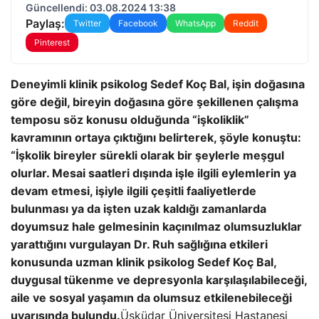
Güncellendi: 03.08.2024 13:38
Paylaş:
Twitter
Facebook
WhatsApp
Reddit
Pinterest
Deneyimli klinik psikolog Sedef Koç Bal, işin doğasına
göre değil, bireyin doğasına göre şekillenen çalışma
temposu söz konusu olduğunda “işkoliklik”
kavramının ortaya çıktığını belirterek, şöyle konuştu:
“İşkolik bireyler sürekli olarak bir şeylerle meşgul
olurlar. Mesai saatleri dışında işle ilgili eylemlerin ya
devam etmesi, işiyle ilgili çeşitli faaliyetlerde
bulunması ya da işten uzak kaldığı zamanlarda
doyumsuz hale gelmesinin kaçınılmaz olumsuzluklar
yarattığını vurgulayan Dr. Ruh sağlığına etkileri
konusunda uzman klinik psikolog Sedef Koç Bal,
duygusal tükenme ve depresyonla karşılaşılabileceği,
aile ve sosyal yaşamın da olumsuz etkilenebileceği
uyarısında bulundu.
Üsküdar Üniversitesi Hastanesi