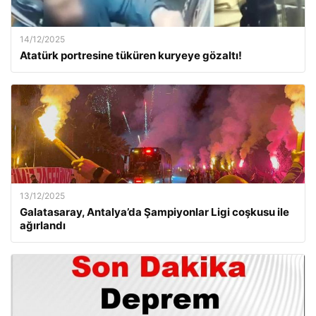
14/12/2025
Atatürk portresine tüküren kuryeye gözaltı!
13/12/2025
Galatasaray, Antalya’da Şampiyonlar Ligi coşkusu ile
ağırlandı