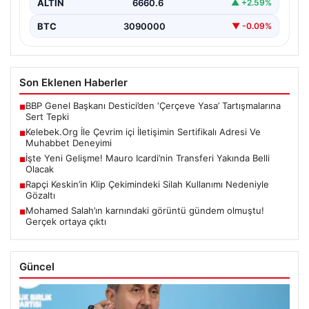
ALTIN
6660.6
▲ +2.59%
BTC
3090000
▼ -0.09%
Son Eklenen Haberler
BBP Genel Başkanı Destici’den ‘Çerçeve Yasa’ Tartışmalarına
■
Sert Tepki
Kelebek.Org İle Çevrim içi İletişimin Sertifikalı Adresi Ve
■
Muhabbet Deneyimi
İşte Yeni Gelişme! Mauro Icardi’nin Transferi Yakında Belli
■
Olacak
Rapçi Keskin’in Klip Çekimindeki Silah Kullanımı Nedeniyle
■
Gözaltı
Mohamed Salah’ın karnındaki görüntü gündem olmuştu!
■
Gerçek ortaya çıktı
Güncel