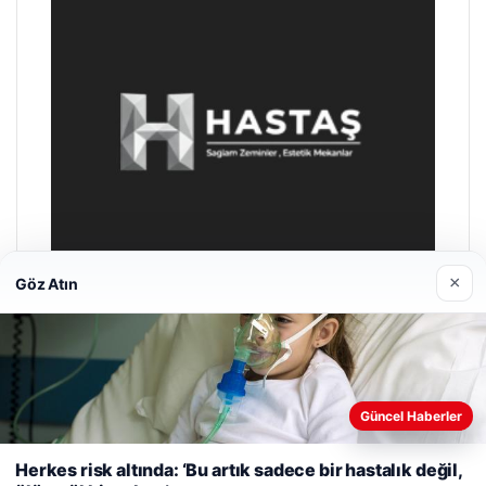
×
Göz Atın
Enes Kaplan Avukatlık Bürosu
28/04/2026
Güncel Haberler
Web sitemizi nasıl kullandığınızı daha iyi anlayabilmek,
deneyiminizi kişiselleştirmek ve geliştirmek amacıyla çerezler
Herkes risk altında: ‘Bu artık sadece bir hastalık değil,
kullanıyoruz.
Çerez Politikamız