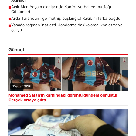
Açıkladı
Açık Alan Yaşam alanlarında Konfor ve bahçe mutfağı
■
Çözümleri
Arda Turan’dan lige müthiş başlangıç! Rakibini farka boğdu
■
Yasağa rağmen inat etti. Jandarma dakikalarca ikna etmeye
■
çalıştı
Güncel
05/08/2026
Mohamed Salah’ın karnındaki görüntü gündem olmuştu!
Gerçek ortaya çıktı