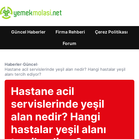
Güncel Haberler
Firma Rehberi
Çerez Politikası
Forum
Haberler
›
Güncel
›
Hastane acil servislerinde yeşil alan nedir? Hangi hastalar yeşil
alanı tercih ediyor?
Hastane acil
servislerinde yeşil
alan nedir? Hangi
hastalar yeşil alanı