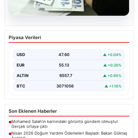
05.08.2026
Nisan 2026 Doğum Yardımı Ödemeleri
Piyasa Verileri
Başladı: Bakan Göktaş Açıkladı
Nisan ayı doğum yardımı ödemeleri, ihtiyaç sahibi
ailelerin beklediği şekilde hesaplara yatırılmaya devam
USD
47.60
▲ +0.04%
ediyor.…
EUR
55.13
▲ +0.20%
ALTIN
6557.7
▲ +0.95%
BTC
3071056
▲ +1.16%
Son Eklenen Haberler
Mohamed Salah’ın karnındaki görüntü gündem olmuştu!
■
Gerçek ortaya çıktı
Nisan 2026 Doğum Yardımı Ödemeleri Başladı: Bakan Göktaş
■