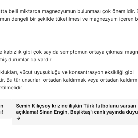
cutta belli miktarda magnezyumun bulunması çok önemlidir. 
mun dengeli bir şekilde tüketilmesi ve magnezyum içeren b
uk ve kabızlık gibi çok sayıda semptomun ortaya çıkması ma
emiş durumlar da vardır.
zuklukları, vücut uyuşukluğu ve konsantrasyon eksikliği gibi
r. Bu tür unsurları ortadan kaldırmak veya ortadan kaldırm
ilmelidir.
an
Semih Kılıçsoy krizine ilişkin Türk futbolunu sarsan
ı!
açıklama! Sinan Engin, Beşiktaş'ı canlı yayında duy
→