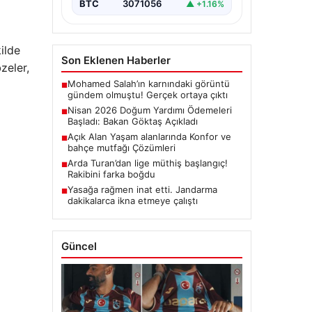
BTC
3071056
▲ +1.16%
ilde
Son Eklenen Haberler
zeler,
Mohamed Salah’ın karnındaki görüntü
■
gündem olmuştu! Gerçek ortaya çıktı
Nisan 2026 Doğum Yardımı Ödemeleri
■
Başladı: Bakan Göktaş Açıkladı
Açık Alan Yaşam alanlarında Konfor ve
■
bahçe mutfağı Çözümleri
Arda Turan’dan lige müthiş başlangıç!
■
Rakibini farka boğdu
Yasağa rağmen inat etti. Jandarma
■
dakikalarca ikna etmeye çalıştı
Güncel