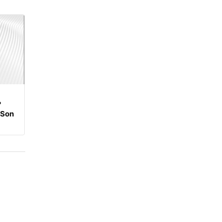
?
 Son