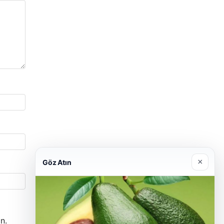
×
Göz Atın
n.