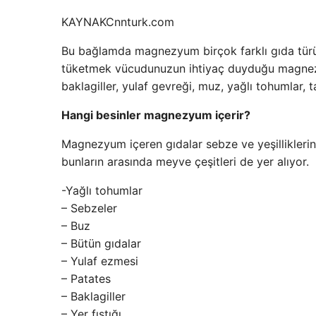
KAYNAK
Cnnturk.com
Bu bağlamda magnezyum birçok farklı gıda türünd
tüketmek vücudunuzun ihtiyaç duyduğu magnezyu
baklagiller, yulaf gevreği, muz, yağlı tohumlar, t
Hangi besinler magnezyum içerir?
Magnezyum içeren gıdalar sebze ve yeşilliklerin ya
bunların arasında meyve çeşitleri de yer alıyor.
-Yağlı tohumlar
– Sebzeler
– Buz
– Bütün gıdalar
– Yulaf ezmesi
– Patates
– Baklagiller
– Yer fıstığı