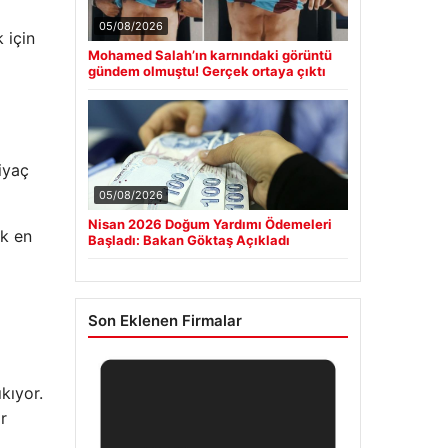
05/08/2026
 için
Mohamed Salah’ın karnındaki görüntü
gündem olmuştu! Gerçek ortaya çıktı
iyaç
05/08/2026
Nisan 2026 Doğum Yardımı Ödemeleri
k en
Başladı: Bakan Göktaş Açıkladı
Son Eklenen Firmalar
kıyor.
r