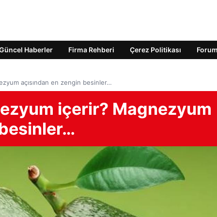
Güncel Haberler
Firma Rehberi
Çerez Politikası
Foru
ezyum açısından en zengin besinler…
nezyum içerir? Magnezyum
 besinler…