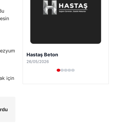
Bu
esin
gnezyum
Enes Kaplan Avukatlık Bürosu
28/04/2026
ak için
urdu