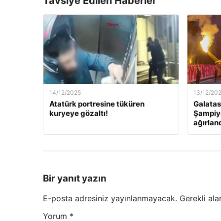
Tavsiye Edilen Haberler
14/12/2025
13/12/20
Atatürk portresine tüküren
Galatas
kuryeye gözaltı!
Şampiyo
ağırlan
Bir yanıt yazın
E-posta adresiniz yayınlanmayacak.
Gerekli ala
Yorum
*