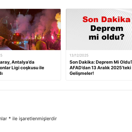
25
13/12/2025
aray, Antalya’da
Son Dakika: Deprem Mi Oldu
nlar Ligi coşkusu ile
AFAD’dan 13 Aralık 2025’teki
dı
Gelişmeler!
nlar
*
ile işaretlenmişlerdir