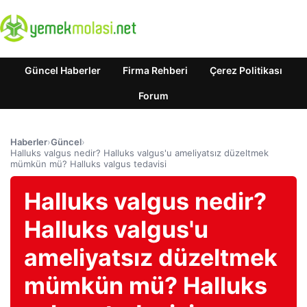
Güncel Haberler
Firma Rehberi
Çerez Politikası
Forum
Haberler
›
Güncel
›
Halluks valgus nedir? Halluks valgus'u ameliyatsız düzeltmek
mümkün mü? Halluks valgus tedavisi
Halluks valgus nedir?
Halluks valgus'u
ameliyatsız düzeltmek
mümkün mü? Halluks