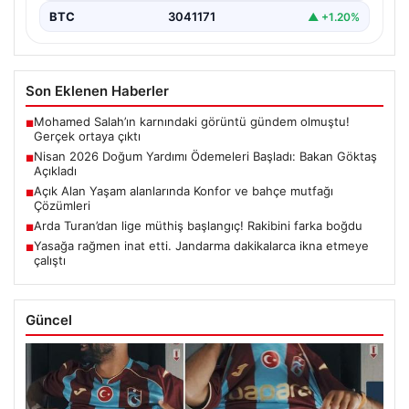
BTC
3041171
▲ +1.20%
Son Eklenen Haberler
Mohamed Salah’ın karnındaki görüntü gündem olmuştu!
■
Gerçek ortaya çıktı
Nisan 2026 Doğum Yardımı Ödemeleri Başladı: Bakan Göktaş
■
Açıkladı
Açık Alan Yaşam alanlarında Konfor ve bahçe mutfağı
■
Çözümleri
Arda Turan’dan lige müthiş başlangıç! Rakibini farka boğdu
■
Yasağa rağmen inat etti. Jandarma dakikalarca ikna etmeye
■
çalıştı
Güncel