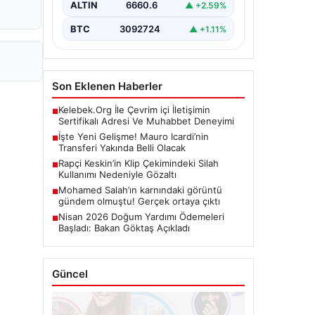
ALTIN
6660.6
▲ +2.59%
BTC
3092724
▲ +1.11%
Son Eklenen Haberler
Kelebek.Org İle Çevrim içi İletişimin
■
Sertifikalı Adresi Ve Muhabbet Deneyimi
İşte Yeni Gelişme! Mauro Icardi’nin
■
Transferi Yakında Belli Olacak
Rapçi Keskin’in Klip Çekimindeki Silah
■
Kullanımı Nedeniyle Gözaltı
Mohamed Salah’ın karnındaki görüntü
■
gündem olmuştu! Gerçek ortaya çıktı
Nisan 2026 Doğum Yardımı Ödemeleri
■
Başladı: Bakan Göktaş Açıkladı
Güncel