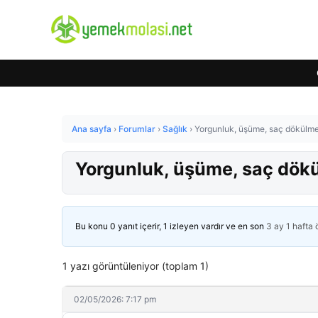
Ana sayfa
›
Forumlar
›
Sağlık
›
Yorgunluk, üşüme, saç dökülmes
Yorgunluk, üşüme, saç dökül
Bu konu 0 yanıt içerir, 1 izleyen vardır ve en son
3 ay 1 hafta
1 yazı görüntüleniyor (toplam 1)
02/05/2026: 7:17 pm