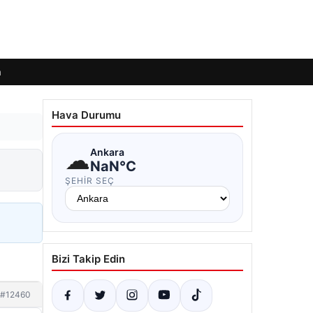
m
Hava Durumu
☁
Ankara
NaN°C
ŞEHIR SEÇ
Bizi Takip Edin
#12460