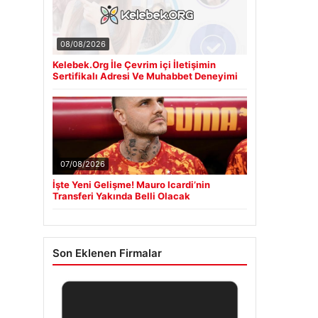
08/08/2026
Kelebek.Org İle Çevrim içi İletişimin
Sertifikalı Adresi Ve Muhabbet Deneyimi
07/08/2026
İşte Yeni Gelişme! Mauro Icardi’nin
Transferi Yakında Belli Olacak
Son Eklenen Firmalar