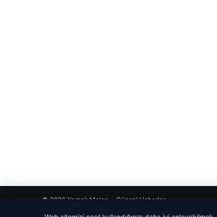
© 2026 Yemek Molası – Güncel Haberler
Web sitemizi nasıl kullandığınızı daha iyi anlayabilmek,