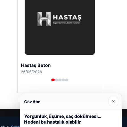
Hastaş Beton
26/05/2026
×
Göz Atın
Yorgunluk, üşüme, saç dökülmesi…
Nedeni bu hastalık olabilir
ıyoruz.
Çerez Politikamız
Reddet
Kabul Et