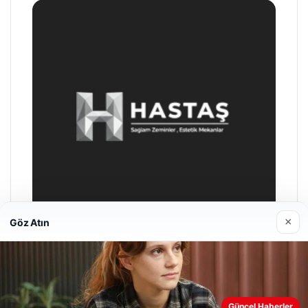
×
Göz Atın
Hastaş Beton
26/05/2026
Web sitemizi nasıl kullandığınızı daha iyi anlayabilmek,
Güncel Haberler