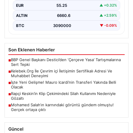
sağlaması kritik bir önem barındırmaktadır. Günümüzde
EUR
55.25
▲ +0.32%
birçok…
ALTIN
6660.6
▲ +2.59%
BTC
3090000
▼ -0.09%
Son Eklenen Haberler
BBP Genel Başkanı Destici’den ‘Çerçeve Yasa’ Tartışmalarına
■
Sert Tepki
Kelebek.Org İle Çevrim içi İletişimin Sertifikalı Adresi Ve
■
Muhabbet Deneyimi
İşte Yeni Gelişme! Mauro Icardi’nin Transferi Yakında Belli
■
Olacak
Rapçi Keskin’in Klip Çekimindeki Silah Kullanımı Nedeniyle
■
Gözaltı
Mohamed Salah’ın karnındaki görüntü gündem olmuştu!
■
Gerçek ortaya çıktı
Güncel