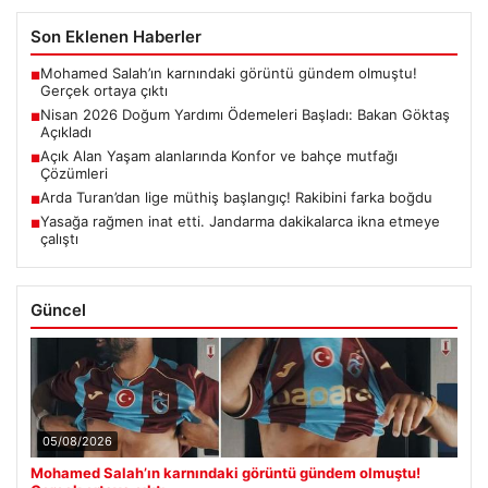
Son Eklenen Haberler
Mohamed Salah’ın karnındaki görüntü gündem olmuştu!
■
Gerçek ortaya çıktı
Nisan 2026 Doğum Yardımı Ödemeleri Başladı: Bakan Göktaş
■
Açıkladı
Açık Alan Yaşam alanlarında Konfor ve bahçe mutfağı
■
Çözümleri
Arda Turan’dan lige müthiş başlangıç! Rakibini farka boğdu
■
Yasağa rağmen inat etti. Jandarma dakikalarca ikna etmeye
■
çalıştı
Güncel
05/08/2026
Mohamed Salah’ın karnındaki görüntü gündem olmuştu!