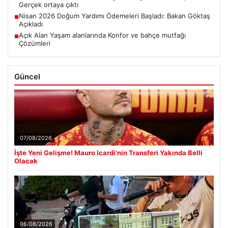
Gerçek ortaya çıktı
Nisan 2026 Doğum Yardımı Ödemeleri Başladı: Bakan Göktaş
■
Açıkladı
Açık Alan Yaşam alanlarında Konfor ve bahçe mutfağı
■
Çözümleri
Güncel
07/08/2026
İşte Yeni Gelişme! Mauro Icardi’nin Transferi Yakında Belli
Olacak
06/08/2026