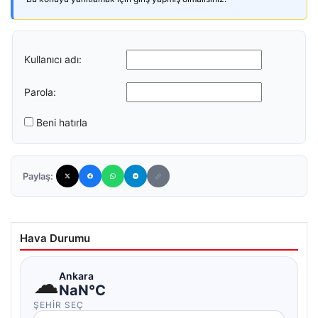
Kullanıcı adı:
Parola:
Beni hatırla
Paylaş:
Hava Durumu
☁
Ankara
NaN°C
ŞEHIR SEÇ