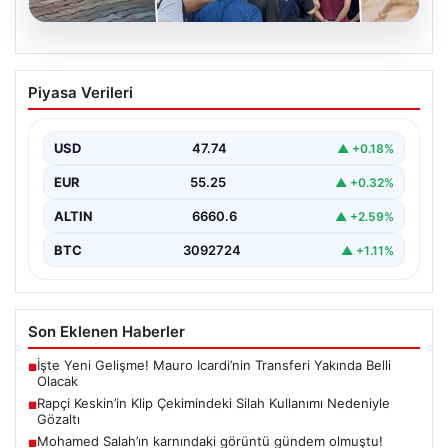
06.08.2026
Rapçi Keskin’in Klip Çekimindeki Silah
Piyasa Verileri
Kullanımı Nedeniyle Gözaltı
Samsun'da sosyal medya platformlarında 'Keskin' sahne
adıyla bilinen rap müzik sanatçısı Yüşa Keskin, klip…
USD
47.74
▲ +0.18%
EUR
55.25
▲ +0.32%
ALTIN
6660.6
▲ +2.59%
BTC
3092724
▲ +1.11%
Son Eklenen Haberler
İşte Yeni Gelişme! Mauro Icardi’nin Transferi Yakında Belli
■
Olacak
Rapçi Keskin’in Klip Çekimindeki Silah Kullanımı Nedeniyle
■
Gözaltı
Mohamed Salah’ın karnındaki görüntü gündem olmuştu!
■