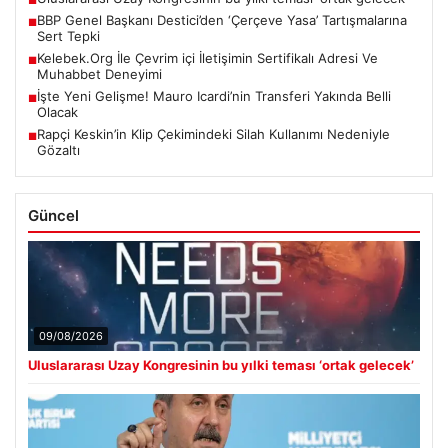
■
BBP Genel Başkanı Destici’den ‘Çerçeve Yasa’ Tartışmalarına
■
Sert Tepki
Kelebek.Org İle Çevrim içi İletişimin Sertifikalı Adresi Ve
■
Muhabbet Deneyimi
İşte Yeni Gelişme! Mauro Icardi’nin Transferi Yakında Belli
■
Olacak
Rapçi Keskin’in Klip Çekimindeki Silah Kullanımı Nedeniyle
■
Gözaltı
Güncel
09/08/2026
Uluslararası Uzay Kongresinin bu yılki teması ‘ortak gelecek’