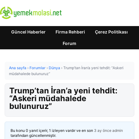
Güncel Haberler
Firma Rehberi
Çerez Politikası
Forum
Ana sayfa
›
Forumlar
›
Dünya
›
Trump’tan İran’a yeni tehdit: “Askeri
müdahalede bulunuruz”
Trump’tan İran’a yeni tehdit:
“Askeri müdahalede
bulunuruz”
Bu konu 0 yanıt içerir, 1 izleyen vardır ve en son
3 ay önce
admin
tarafından güncellenmiştir.