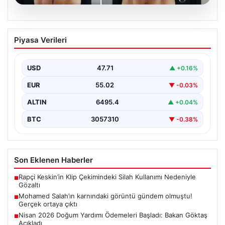
05.08.2026
Mohamed Salah’ın karnındaki görüntü
Piyasa Verileri
gündem olmuştu! Gerçek ortaya çıktı
USD
47.71
▲ +0.16%
EUR
55.02
▼ -0.03%
ALTIN
6495.4
▲ +0.04%
BTC
3057310
▼ -0.38%
Son Eklenen Haberler
Rapçi Keskin’in Klip Çekimindeki Silah Kullanımı Nedeniyle
■
Gözaltı
Mohamed Salah’ın karnındaki görüntü gündem olmuştu!
■
Gerçek ortaya çıktı
Nisan 2026 Doğum Yardımı Ödemeleri Başladı: Bakan Göktaş
■
Açıkladı