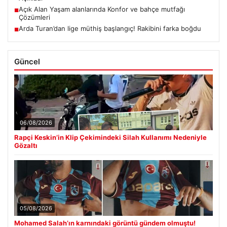
Açık Alan Yaşam alanlarında Konfor ve bahçe mutfağı
■
Çözümleri
Arda Turan’dan lige müthiş başlangıç! Rakibini farka boğdu
■
Güncel
06/08/2026
Rapçi Keskin’in Klip Çekimindeki Silah Kullanımı Nedeniyle
Gözaltı
05/08/2026
Mohamed Salah’ın karnındaki görüntü gündem olmuştu!