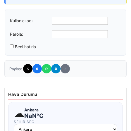
Kullanıcı adı:
Parola:
Beni hatırla
Paylaş:
Hava Durumu
☁
Ankara
NaN°C
ŞEHIR SEÇ