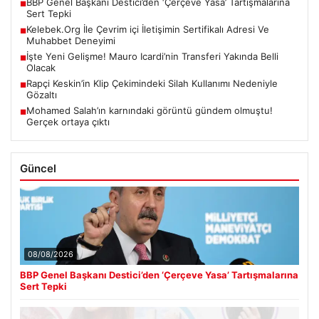
BBP Genel Başkanı Destici’den ‘Çerçeve Yasa’ Tartışmalarına
■
Sert Tepki
Kelebek.Org İle Çevrim içi İletişimin Sertifikalı Adresi Ve
■
Muhabbet Deneyimi
İşte Yeni Gelişme! Mauro Icardi’nin Transferi Yakında Belli
■
Olacak
Rapçi Keskin’in Klip Çekimindeki Silah Kullanımı Nedeniyle
■
Gözaltı
Mohamed Salah’ın karnındaki görüntü gündem olmuştu!
■
Gerçek ortaya çıktı
Güncel
08/08/2026
BBP Genel Başkanı Destici’den ‘Çerçeve Yasa’ Tartışmalarına
Sert Tepki