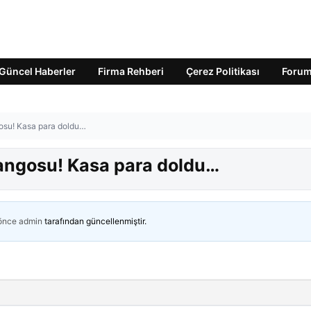
Güncel Haberler
Firma Rehberi
Çerez Politikası
Foru
gosu! Kasa para doldu…
yangosu! Kasa para doldu…
 önce
admin
tarafından güncellenmiştir.