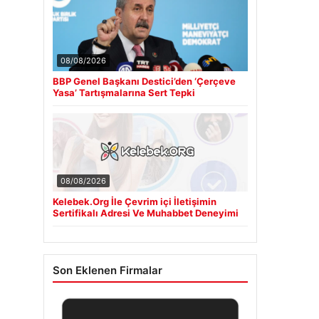
08/08/2026
BBP Genel Başkanı Destici’den ‘Çerçeve
Yasa’ Tartışmalarına Sert Tepki
08/08/2026
Kelebek.Org İle Çevrim içi İletişimin
Sertifikalı Adresi Ve Muhabbet Deneyimi
Son Eklenen Firmalar