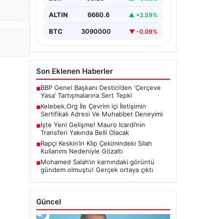
biçimde bağlantı sağlaması kritik bir
önem barındırmaktadır. Günümüzde
ALTIN
6660.6
▲ +2.59%
birçok…
BTC
3090000
▼ -0.09%
Son Eklenen Haberler
BBP Genel Başkanı Destici’den ‘Çerçeve
■
Yasa’ Tartışmalarına Sert Tepki
Kelebek.Org İle Çevrim içi İletişimin
■
Sertifikalı Adresi Ve Muhabbet Deneyimi
İşte Yeni Gelişme! Mauro Icardi’nin
■
Transferi Yakında Belli Olacak
Rapçi Keskin’in Klip Çekimindeki Silah
■
Kullanımı Nedeniyle Gözaltı
Mohamed Salah’ın karnındaki görüntü
■
gündem olmuştu! Gerçek ortaya çıktı
Güncel