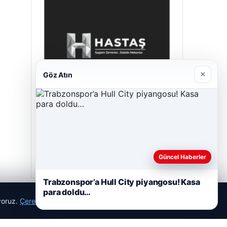
×
Göz Atın
Hastaş Beton
26/05/2026
Güncel Haberler
Trabzonspor’a Hull City piyangosu! Kasa
para doldu…
ıyoruz.
Çerez Politikamız
Reddet
Kabul Et