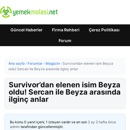
Güncel Haberler
Firma Rehberi
Çerez Politikası
Forum
Ana sayfa
›
Forumlar
›
Magazin
›
Survivor’dan elenen isim Beyza
oldu! Sercan ile Beyza arasında ilginç anlar
Survivor’dan elenen isim Beyza
oldu! Sercan ile Beyza arasında
ilginç anlar
Bu konu 0 yanıt içerir, 1 izleyen vardır ve en son
2 ay 2 hafta önce
admin
tarafından güncellenmiştir.