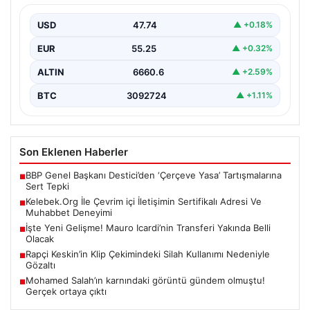
Deneyimi
USD
47.74
▲ +0.18%
Sanal ortamında insanların kaliteli bir biçimde bağlantı
sağlaması kritik bir önem barındırmaktadır. Günümüzde
EUR
55.25
▲ +0.32%
birçok…
ALTIN
6660.6
▲ +2.59%
BTC
3092724
▲ +1.11%
Son Eklenen Haberler
BBP Genel Başkanı Destici’den ‘Çerçeve Yasa’ Tartışmalarına
■
Sert Tepki
Kelebek.Org İle Çevrim içi İletişimin Sertifikalı Adresi Ve
■
Muhabbet Deneyimi
İşte Yeni Gelişme! Mauro Icardi’nin Transferi Yakında Belli
■
Olacak
Rapçi Keskin’in Klip Çekimindeki Silah Kullanımı Nedeniyle
■
Gözaltı
Mohamed Salah’ın karnındaki görüntü gündem olmuştu!
■
Gerçek ortaya çıktı