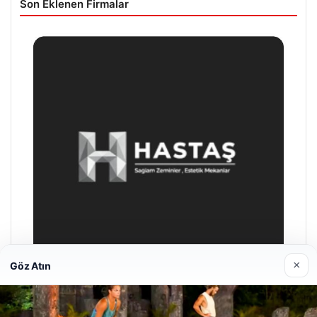
Son Eklenen Firmalar
×
Göz Atın
Enes Kaplan Avukatlık Bürosu