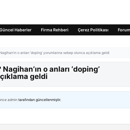
Güncel Haberler
Firma Rehberi
Çerez Politikası
Foru
 Nagihan’ın o anları ‘doping’ yorumlarına sebep olunca açıklama geldi
 Nagihan’ın o anları ‘doping’
çıklama geldi
 önce
admin
tarafından güncellenmiştir.