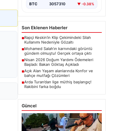
BTC
3057310
▼ -0.38%
Son Eklenen Haberler
Rapçi Keskin’in Klip Çekimindeki Silah
■
Kullanımı Nedeniyle Gözaltı
Mohamed Salah’ın karnındaki görüntü
■
gündem olmuştu! Gerçek ortaya çıktı
Nisan 2026 Doğum Yardımı Ödemeleri
■
Başladı: Bakan Göktaş Açıkladı
Açık Alan Yaşam alanlarında Konfor ve
■
bahçe mutfağı Çözümleri
Arda Turan’dan lige müthiş başlangıç!
■
Rakibini farka boğdu
Güncel