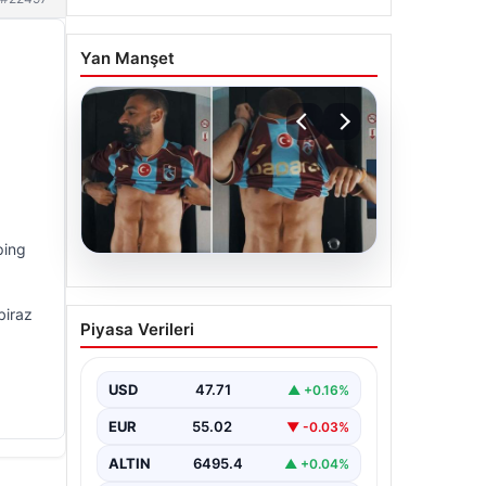
Yan Manşet
ping
05.08.2026
Mohamed Salah’ın
biraz
Piyasa Verileri
karnındaki görüntü
gündem olmuştu! Gerçek
ortaya çıktı
USD
47.71
▲ +0.16%
EUR
55.02
▼ -0.03%
ALTIN
6495.4
▲ +0.04%