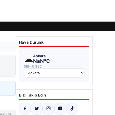
m
Hava Durumu
☁
Ankara
NaN°C
ŞEHIR SEÇ
Bizi Takip Edin
#22497