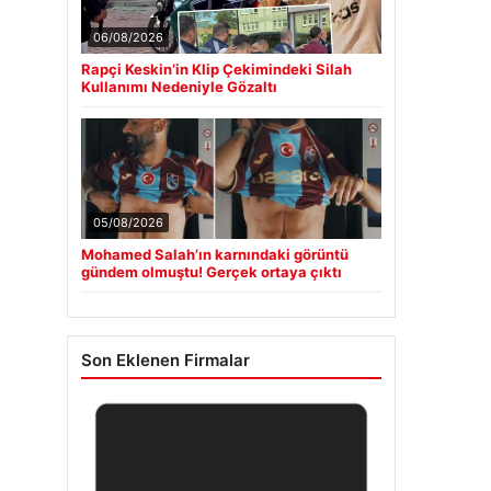
06/08/2026
Rapçi Keskin’in Klip Çekimindeki Silah
Kullanımı Nedeniyle Gözaltı
05/08/2026
Mohamed Salah’ın karnındaki görüntü
gündem olmuştu! Gerçek ortaya çıktı
Son Eklenen Firmalar