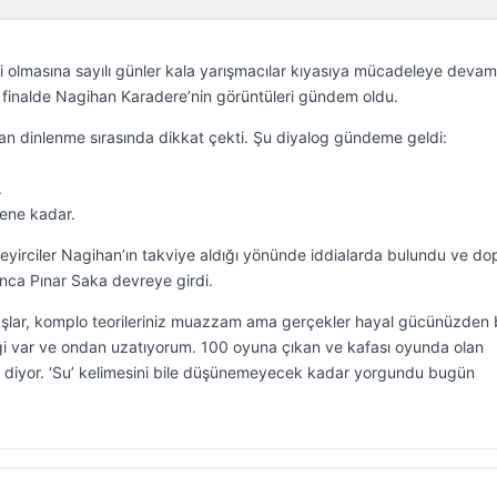
 olmasına sayılı günler kala yarışmacılar kıyasıya mücadeleye devam
 finalde Nagihan Karadere’nin görüntüleri gündem oldu.
an dinlenme sırasında dikkat çekti. Şu diyalog gündeme geldi:
.
lene kadar.
 seyirciler Nagihan’ın takviye aldığı yönünde iddialarda bulundu ve do
lınca Pınar Saka devreye girdi.
şlar, komplo teorileriniz muazzam ama gerçekler hayal gücünüzden 
ceği var ve ondan uzatıyorum. 100 oyuna çıkan ve kafası oyunda olan
’ diyor. ‘Su’ kelimesini bile düşünemeyecek kadar yorgundu bugün