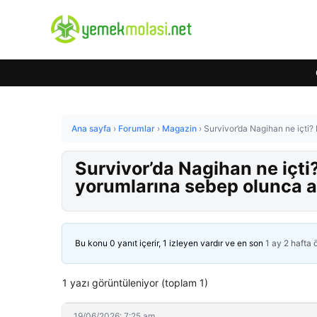
Ana sayfa
›
Forumlar
›
Magazin
›
Survivor’da Nagihan ne içti?
Survivor’da Nagihan ne içti?
yorumlarına sebep olunca a
Bu konu 0 yanıt içerir, 1 izleyen vardır ve en son
1 ay 2 hafta
1 yazı görüntüleniyor (toplam 1)
19/06/2026: 7:25 am