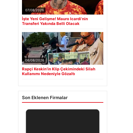
07/08/2026
İşte Yeni Gelişme! Mauro Icardi’nin
Transferi Yakında Belli Olacak
06/08/2026
Rapçi Keskin’in Klip Çekimindeki Silah
Kullanımı Nedeniyle Gözaltı
Son Eklenen Firmalar