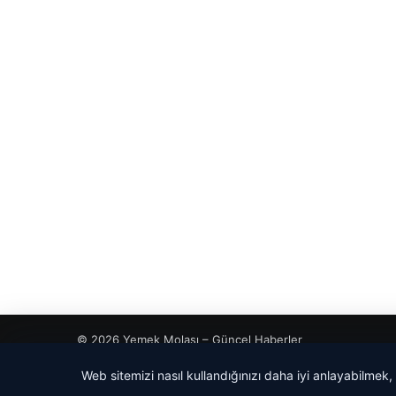
© 2026 Yemek Molası – Güncel Haberler
Web sitemizi nasıl kullandığınızı daha iyi anlayabilmek,
cio