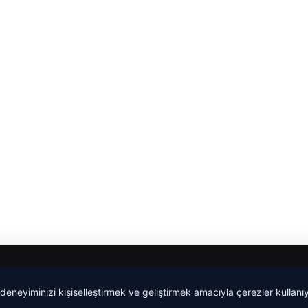
malta work and study
|
lemagrup.com.tr
 deneyiminizi kişiselleştirmek ve geliştirmek amacıyla çerezler kullan