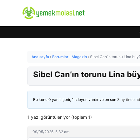
Ana sayfa
›
Forumlar
›
Magazin
›
Sibel Can’ın torunu Lina büy
Sibel Can’ın torunu Lina bü
Bu konu 0 yanıt içerir, 1 izleyen vardır ve en son
3 ay önce
ad
1 yazı görüntüleniyor (toplam 1)
09/05/2026: 5:32 am