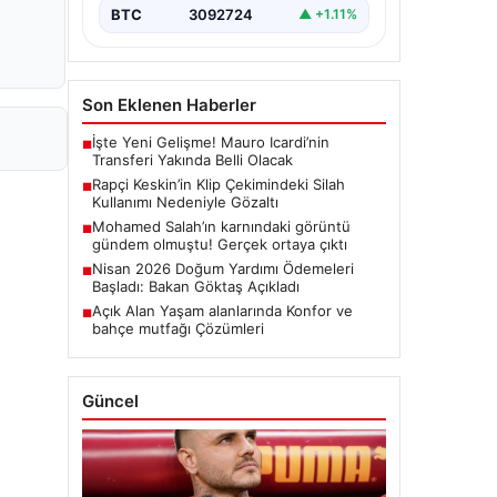
BTC
3092724
▲ +1.11%
Son Eklenen Haberler
İşte Yeni Gelişme! Mauro Icardi’nin
■
Transferi Yakında Belli Olacak
Rapçi Keskin’in Klip Çekimindeki Silah
■
Kullanımı Nedeniyle Gözaltı
Mohamed Salah’ın karnındaki görüntü
■
gündem olmuştu! Gerçek ortaya çıktı
Nisan 2026 Doğum Yardımı Ödemeleri
■
Başladı: Bakan Göktaş Açıkladı
Açık Alan Yaşam alanlarında Konfor ve
■
bahçe mutfağı Çözümleri
Güncel