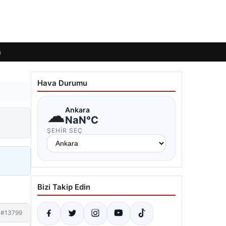
m
Hava Durumu
☁
Ankara
NaN°C
ŞEHIR SEÇ
Bizi Takip Edin
#13799