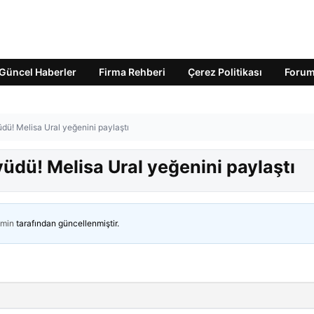
Güncel Haberler
Firma Rehberi
Çerez Politikası
Foru
üdü! Melisa Ural yeğenini paylaştı
yüdü! Melisa Ural yeğenini paylaştı
min
tarafından güncellenmiştir.