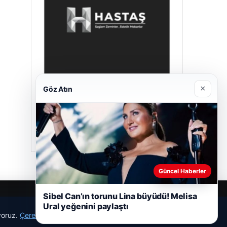
×
Göz Atın
Hastaş Beton
26/05/2026
Güncel Haberler
Sibel Can’ın torunu Lina büyüdü! Melisa
Ural yeğenini paylaştı
ıyoruz.
Çerez Politikamız
Reddet
Kabul Et