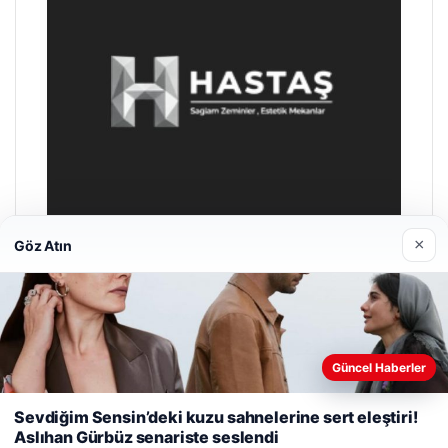
×
Göz Atın
Enes Kaplan Avukatlık Bürosu
28/04/2026
Web sitemizi nasıl kullandığınızı daha iyi anlayabilmek,
Güncel Haberler
deneyiminizi kişiselleştirmek ve geliştirmek amacıyla çerezler
kullanıyoruz.
Çerez Politikamız
Sevdiğim Sensin’deki kuzu sahnelerine sert eleştiri!
Aslıhan Gürbüz senariste seslendi
Reddet
Kabul Et