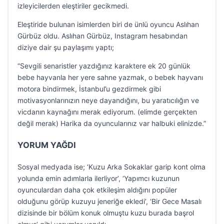
izleyicilerden eleştiriler gecikmedi.
Eleştiride bulunan isimlerden biri de ünlü oyuncu Aslıhan
Gürbüz oldu. Aslıhan Gürbüz, Instagram hesabından
diziye dair şu paylaşımı yaptı;
“Sevgili senaristler yazdığınız karaktere ek 20 günlük
bebe hayvanla her yere sahne yazmak, o bebek hayvanı
motora bindirmek, İstanbul’u gezdirmek gibi
motivasyonlarınızın neye dayandığını, bu yaratıcılığın ve
vicdanın kaynağını merak ediyorum. (elimde gerçekten
değil merak) Harika da oyuncularınız var halbuki elinizde.”
YORUM YAĞDI
Sosyal medyada ise; ‘Kuzu Arka Sokaklar garip kont olma
yolunda emin adımlarla ilerliyor’, ‘Yapımcı kuzunun
oyunculardan daha çok etkileşim aldığını popüler
olduğunu görüp kuzuyu jeneriğe ekledi’, ‘Bir Gece Masalı
dizisinde bir bölüm konuk olmuştu kuzu burada başrol