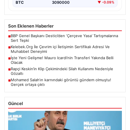
BTC
3090000
▼ -0.09%
Son Eklenen Haberler
BBP Genel Başkanı Destici’den ‘Çerçeve Yasa’ Tartışmalarına
■
Sert Tepki
Kelebek.Org İle Çevrim içi İletişimin Sertifikalı Adresi Ve
■
Muhabbet Deneyimi
İşte Yeni Gelişme! Mauro Icardi’nin Transferi Yakında Belli
■
Olacak
Rapçi Keskin’in Klip Çekimindeki Silah Kullanımı Nedeniyle
■
Gözaltı
Mohamed Salah’ın karnındaki görüntü gündem olmuştu!
■
Gerçek ortaya çıktı
Güncel