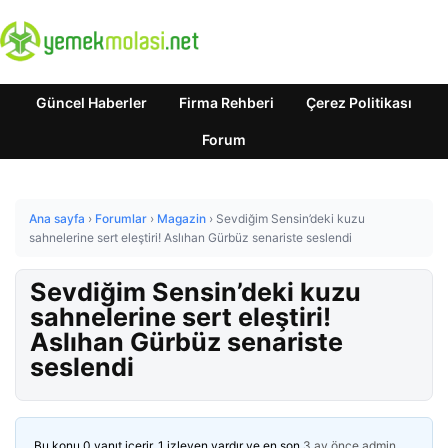
Güncel Haberler
Firma Rehberi
Çerez Politikası
Forum
Ana sayfa
›
Forumlar
›
Magazin
›
Sevdiğim Sensin’deki kuzu
sahnelerine sert eleştiri! Aslıhan Gürbüz senariste seslendi
Sevdiğim Sensin’deki kuzu
sahnelerine sert eleştiri!
Aslıhan Gürbüz senariste
seslendi
Bu konu 0 yanıt içerir, 1 izleyen vardır ve en son
3 ay önce
admin