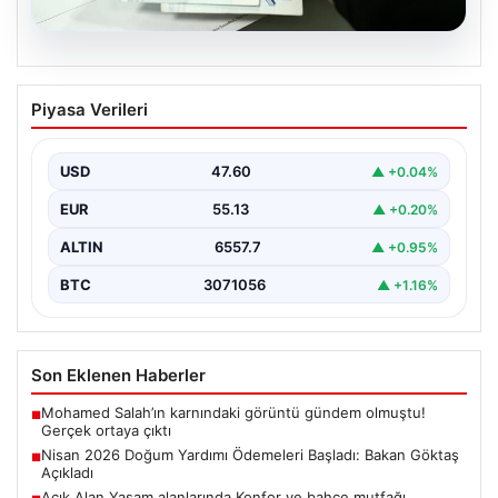
05.08.2026
Nisan 2026 Doğum Yardımı Ödemeleri
Piyasa Verileri
Başladı: Bakan Göktaş Açıkladı
Nisan ayı doğum yardımı ödemeleri, ihtiyaç sahibi
ailelerin beklediği şekilde hesaplara yatırılmaya devam
USD
47.60
▲ +0.04%
ediyor.…
EUR
55.13
▲ +0.20%
ALTIN
6557.7
▲ +0.95%
BTC
3071056
▲ +1.16%
Son Eklenen Haberler
Mohamed Salah’ın karnındaki görüntü gündem olmuştu!
■
Gerçek ortaya çıktı
Nisan 2026 Doğum Yardımı Ödemeleri Başladı: Bakan Göktaş
■
Açıkladı
Açık Alan Yaşam alanlarında Konfor ve bahçe mutfağı