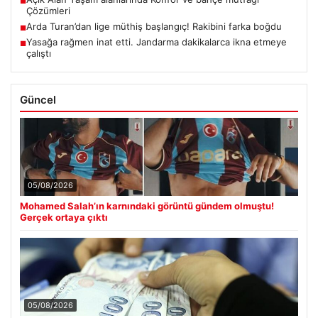
■
Çözümleri
Arda Turan’dan lige müthiş başlangıç! Rakibini farka boğdu
■
Yasağa rağmen inat etti. Jandarma dakikalarca ikna etmeye
■
çalıştı
Güncel
05/08/2026
Mohamed Salah’ın karnındaki görüntü gündem olmuştu!
Gerçek ortaya çıktı
05/08/2026