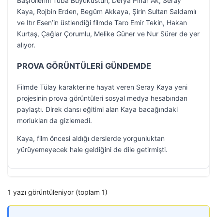
Başrollerini Tuba Büyüküstün, Derya Pınar Ak, Seray
Kaya, Rojbin Erden, Begüm Akkaya, Şirin Sultan Saldamlı
ve Itır Esen’in üstlendiği filmde Taro Emir Tekin, Hakan
Kurtaş, Çağlar Çorumlu, Melike Güner ve Nur Sürer de yer
alıyor.
PROVA GÖRÜNTÜLERİ GÜNDEMDE
Filmde Tülay karakterine hayat veren Seray Kaya yeni
projesinin prova görüntüleri sosyal medya hesabından
paylaştı. Direk dansı eğitimi alan Kaya bacağındaki
morlukları da gizlemedi.
Kaya, film öncesi aldığı derslerde yorgunluktan
yürüyemeyecek hale geldiğini de dile getirmişti.
1 yazı görüntüleniyor (toplam 1)