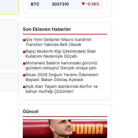
BTC
3057310
▼ -0.38%
Son Eklenen Haberler
İşte Yeni Gelişme! Mauro Icardi’nin
■
Transferi Yakında Belli Olacak
Rapçi Keskin’in Klip Çekimindeki Silah
■
Kullanımı Nedeniyle Gözaltı
Mohamed Salah’ın karnındaki görüntü
■
gündem olmuştu! Gerçek ortaya çıktı
Nisan 2026 Doğum Yardımı Ödemeleri
■
Başladı: Bakan Göktaş Açıkladı
Açık Alan Yaşam alanlarında Konfor ve
■
bahçe mutfağı Çözümleri
Güncel