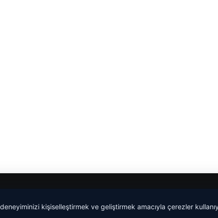
malta work and study
|
lemagrup.com.tr
 deneyiminizi kişiselleştirmek ve geliştirmek amacıyla çerezler kullan