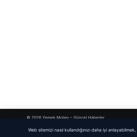
© 2026 Yemek Molası – Güncel Haberler
Web sitemizi nasıl kullandığınızı daha iyi anlayabilmek,
cio