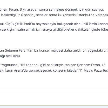
bnem Ferah, 6 yıl aradan sonra sahnelere dönmek için gün sayıyor.
beklediği ünlü şarkıcı, seneler sonra ilk konserini İstanbul’da verecek
bul Küçükçiftlik Park’ta hayranlarıyla buluşacak olan ünlü ismin konse
erce kişinin satın almak için sıraya girdiği biletler dakikalar içinde tüke
an Şebnem Ferah’tan bir konser müjdesi daha geldi. 54 yaşındaki ün
ağı belli oldu.
 “Yağmurlar”, “İki Yabancı” gibi şarkılarıyla tanınan Şebnem Ferah, 13
ak. İzmir Arena’da gerçekleşecek konserin biletleri 11 Mayıs Pazartes