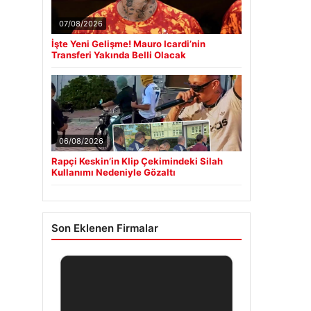
07/08/2026
İşte Yeni Gelişme! Mauro Icardi’nin
Transferi Yakında Belli Olacak
06/08/2026
Rapçi Keskin’in Klip Çekimindeki Silah
Kullanımı Nedeniyle Gözaltı
Son Eklenen Firmalar