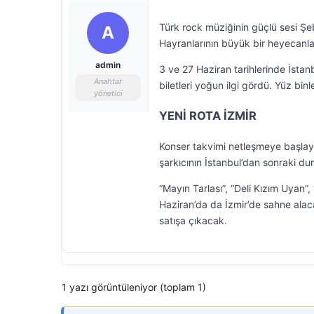
Türk rock müziğinin güçlü sesi Şe
A
Hayranlarının büyük bir heyecanla 
admin
3 ve 27 Haziran tarihlerinde İstan
Anahtar
biletleri yoğun ilgi gördü. Yüz binl
yönetici
YENİ ROTA İZMİR
Konser takvimi netleşmeye başlay
şarkıcının İstanbul’dan sonraki dur
“Mayın Tarlası”, “Deli Kızım Uyan”,
Haziran’da da İzmir’de sahne alac
satışa çıkacak.
1 yazı görüntüleniyor (toplam 1)