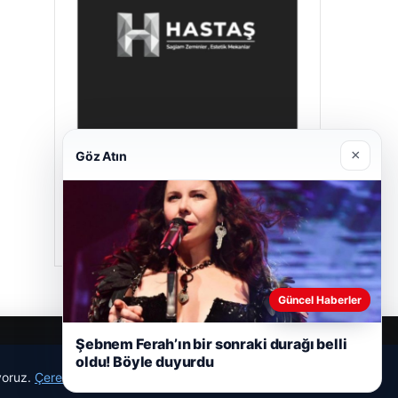
×
Göz Atın
Hastaş Beton
26/05/2026
Güncel Haberler
Şebnem Ferah’ın bir sonraki durağı belli
oldu! Böyle duyurdu
ıyoruz.
Çerez Politikamız
Reddet
Kabul Et