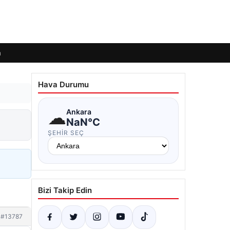
m
Hava Durumu
☁
Ankara
NaN°C
ŞEHIR SEÇ
Bizi Takip Edin
#13787