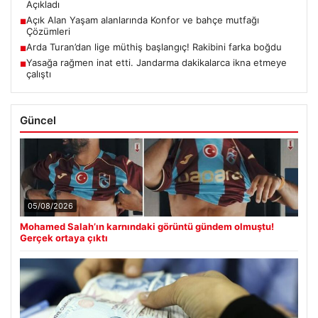
Açıkladı
Açık Alan Yaşam alanlarında Konfor ve bahçe mutfağı
■
Çözümleri
Arda Turan’dan lige müthiş başlangıç! Rakibini farka boğdu
■
Yasağa rağmen inat etti. Jandarma dakikalarca ikna etmeye
■
çalıştı
Güncel
05/08/2026
Mohamed Salah’ın karnındaki görüntü gündem olmuştu!
Gerçek ortaya çıktı