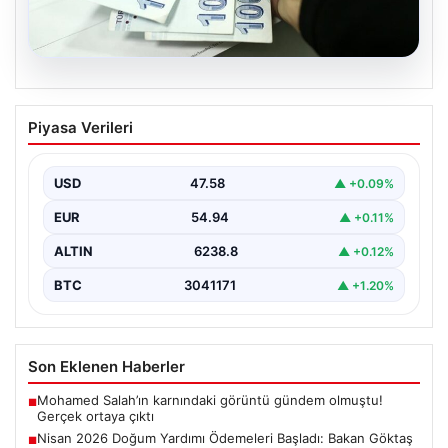
05.08.2026
Nisan 2026 Doğum Yardımı Ödemeleri
Piyasa Verileri
Başladı: Bakan Göktaş Açıkladı
Nisan ayı doğum yardımı ödemeleri, ihtiyaç sahibi
ailelerin beklediği şekilde hesaplara yatırılmaya devam
USD
47.58
▲ +0.09%
ediyor.…
EUR
54.94
▲ +0.11%
ALTIN
6238.8
▲ +0.12%
BTC
3041171
▲ +1.20%
Son Eklenen Haberler
Mohamed Salah’ın karnındaki görüntü gündem olmuştu!
■
Gerçek ortaya çıktı
Nisan 2026 Doğum Yardımı Ödemeleri Başladı: Bakan Göktaş
■