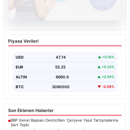
08.08.2026
Kelebek.Org İle Çevrim içi İletişimin
Piyasa Verileri
Sertifikalı Adresi Ve Muhabbet
Deneyimi
USD
47.74
▲ +0.18%
Sanal ortamında insanların kaliteli bir biçimde bağlantı
sağlaması kritik bir önem barındırmaktadır. Günümüzde
EUR
55.25
▲ +0.32%
birçok…
ALTIN
6660.6
▲ +2.59%
BTC
3090000
▼ -0.09%
Son Eklenen Haberler
BBP Genel Başkanı Destici’den ‘Çerçeve Yasa’ Tartışmalarına
■
Sert Tepki