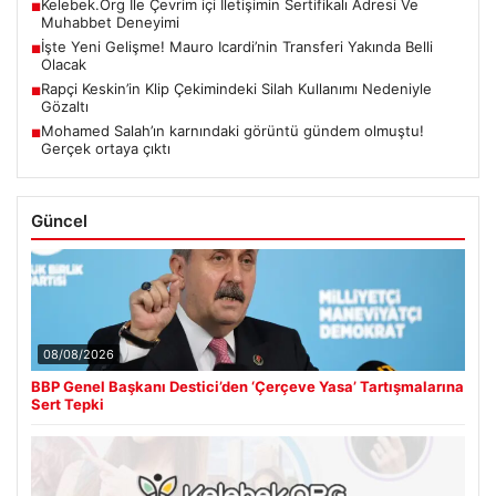
Kelebek.Org İle Çevrim içi İletişimin Sertifikalı Adresi Ve
■
Muhabbet Deneyimi
İşte Yeni Gelişme! Mauro Icardi’nin Transferi Yakında Belli
■
Olacak
Rapçi Keskin’in Klip Çekimindeki Silah Kullanımı Nedeniyle
■
Gözaltı
Mohamed Salah’ın karnındaki görüntü gündem olmuştu!
■
Gerçek ortaya çıktı
Güncel
08/08/2026
BBP Genel Başkanı Destici’den ‘Çerçeve Yasa’ Tartışmalarına
Sert Tepki