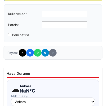
Kullanıcı adı:
Parola:
Beni hatırla
Paylaş:
Hava Durumu
☁
Ankara
NaN°C
ŞEHIR SEÇ