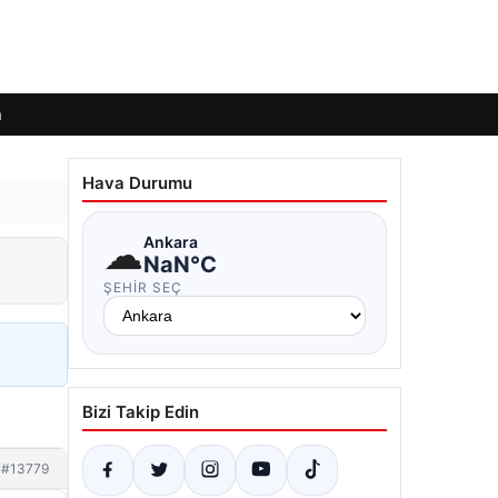
m
Hava Durumu
☁
Ankara
NaN°C
ŞEHIR SEÇ
Bizi Takip Edin
#13779