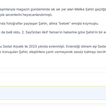
laşımlarıyla magazin gündeminde sık sık yer alan Melike Şahin geçtiğ
iyle sevenlerini heyecanlandırmıştı.
da fotoğraflar paylaşan Şahin, altına “bebek” emojisi koymuştu.
i de belli oldu. 2. Sayfa’dan Akif Yaman’ın haberine göre Şahin’in bir 
uğu Sedat Arpalık ile 2023 yılında evlenmişti. Evlendiği dönem eşi Seda
ok konuşulan Şahin, eleştirilere yanıt vermeyerek sessiz kalmayı tercih