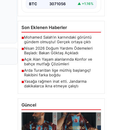
BTC
3071056
▲ +1.16%
Son Eklenen Haberler
Mohamed Salah’ın karnındaki görüntü
■
gündem olmuştu! Gerçek ortaya çıktı
Nisan 2026 Doğum Yardımı Ödemeleri
■
Başladı: Bakan Göktaş Açıkladı
Açık Alan Yaşam alanlarında Konfor ve
■
bahçe mutfağı Çözümleri
Arda Turan’dan lige müthiş başlangıç!
■
Rakibini farka boğdu
Yasağa rağmen inat etti. Jandarma
■
dakikalarca ikna etmeye çalıştı
Güncel