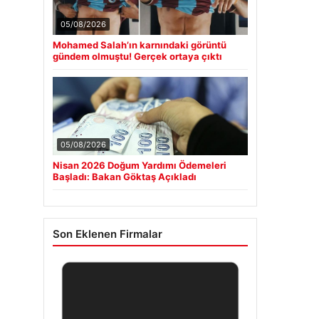
05/08/2026
Mohamed Salah’ın karnındaki görüntü
gündem olmuştu! Gerçek ortaya çıktı
05/08/2026
Nisan 2026 Doğum Yardımı Ödemeleri
Başladı: Bakan Göktaş Açıkladı
Son Eklenen Firmalar