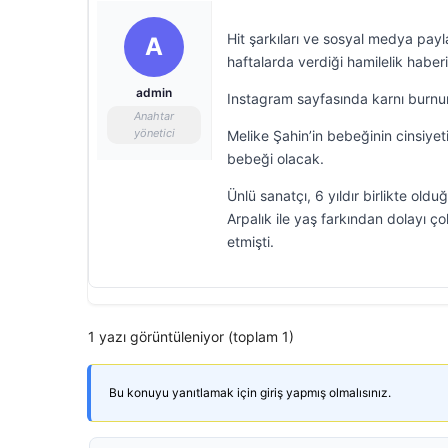
Hit şarkıları ve sosyal medya pay
A
haftalarda verdiği hamilelik haber
admin
Instagram sayfasında karnı burnun
Anahtar
yönetici
Melike Şahin’in bebeğinin cinsiyet
bebeği olacak.
Ünlü sanatçı, 6 yıldır birlikte old
Arpalık ile yaş farkından dolayı ç
etmişti.
1 yazı görüntüleniyor (toplam 1)
Bu konuyu yanıtlamak için giriş yapmış olmalısınız.