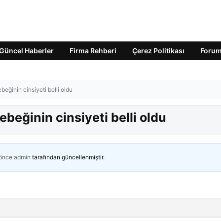
Güncel Haberler
Firma Rehberi
Çerez Politikası
Foru
eğinin cinsiyeti belli oldu
beğinin cinsiyeti belli oldu
 önce
admin
tarafından güncellenmiştir.