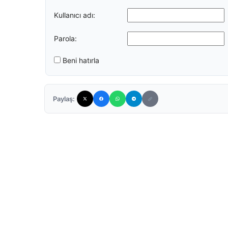
Kullanıcı adı:
Parola:
Beni hatırla
Paylaş: