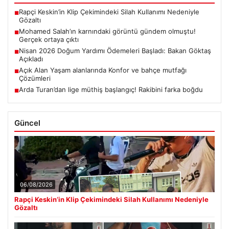
Rapçi Keskin’in Klip Çekimindeki Silah Kullanımı Nedeniyle
■
Gözaltı
Mohamed Salah’ın karnındaki görüntü gündem olmuştu!
■
Gerçek ortaya çıktı
Nisan 2026 Doğum Yardımı Ödemeleri Başladı: Bakan Göktaş
■
Açıkladı
Açık Alan Yaşam alanlarında Konfor ve bahçe mutfağı
■
Çözümleri
Arda Turan’dan lige müthiş başlangıç! Rakibini farka boğdu
■
Güncel
06/08/2026
Rapçi Keskin’in Klip Çekimindeki Silah Kullanımı Nedeniyle
Gözaltı