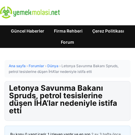
Güncel Haberler
Firma Rehberi
Çerez Politikası
Forum
Ana sayfa
›
Forumlar
›
Dünya
›
Letonya Savunma Bakanı Spruds,
petrol tesislerine düşen İHA’lar nedeniyle istifa etti
Letonya Savunma Bakanı
Spruds, petrol tesislerine
düşen İHA’lar nedeniyle istifa
etti
Bu konu 0 yanıt içerir, 1 izleyen vardır ve en son
2 ay 3 hafta önce