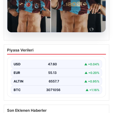
05.08.2026
Mohamed Salah’ın karnındaki görüntü
Piyasa Verileri
gündem olmuştu! Gerçek ortaya çıktı
USD
47.60
▲ +0.04%
EUR
55.13
▲ +0.20%
ALTIN
6557.7
▲ +0.95%
BTC
3071056
▲ +1.16%
Son Eklenen Haberler