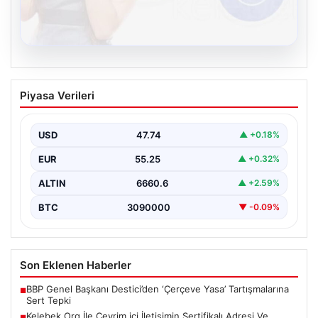
08.08.2026
Kelebek.Org İle Çevrim içi İletişimin
Piyasa Verileri
Sertifikalı Adresi Ve Muhabbet
Deneyimi
USD
47.74
▲ +0.18%
Sanal ortamında insanların kaliteli bir biçimde bağlantı
sağlaması kritik bir önem barındırmaktadır. Günümüzde
EUR
55.25
▲ +0.32%
birçok…
ALTIN
6660.6
▲ +2.59%
BTC
3090000
▼ -0.09%
Son Eklenen Haberler
BBP Genel Başkanı Destici’den ‘Çerçeve Yasa’ Tartışmalarına
■
Sert Tepki
Kelebek.Org İle Çevrim içi İletişimin Sertifikalı Adresi Ve
■