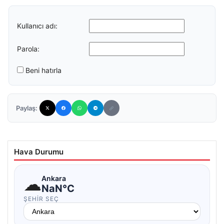
Kullanıcı adı:
Parola:
Beni hatırla
Paylaş:
Hava Durumu
☁
Ankara
NaN°C
ŞEHIR SEÇ