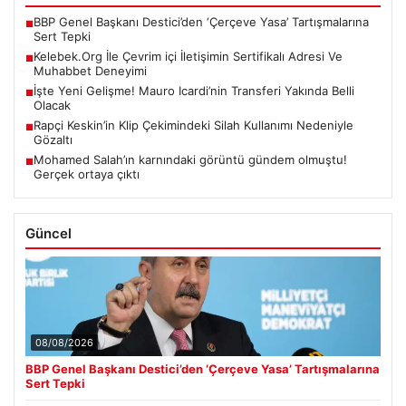
BBP Genel Başkanı Destici’den ‘Çerçeve Yasa’ Tartışmalarına
■
Sert Tepki
Kelebek.Org İle Çevrim içi İletişimin Sertifikalı Adresi Ve
■
Muhabbet Deneyimi
İşte Yeni Gelişme! Mauro Icardi’nin Transferi Yakında Belli
■
Olacak
Rapçi Keskin’in Klip Çekimindeki Silah Kullanımı Nedeniyle
■
Gözaltı
Mohamed Salah’ın karnındaki görüntü gündem olmuştu!
■
Gerçek ortaya çıktı
Güncel
08/08/2026
BBP Genel Başkanı Destici’den ‘Çerçeve Yasa’ Tartışmalarına
Sert Tepki