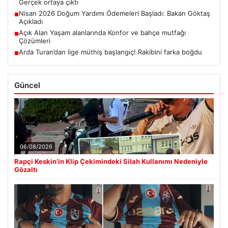
Gerçek ortaya çıktı
Nisan 2026 Doğum Yardımı Ödemeleri Başladı: Bakan Göktaş
■
Açıkladı
Açık Alan Yaşam alanlarında Konfor ve bahçe mutfağı
■
Çözümleri
Arda Turan’dan lige müthiş başlangıç! Rakibini farka boğdu
■
Güncel
06/08/2026
Rapçi Keskin’in Klip Çekimindeki Silah Kullanımı Nedeniyle
Gözaltı