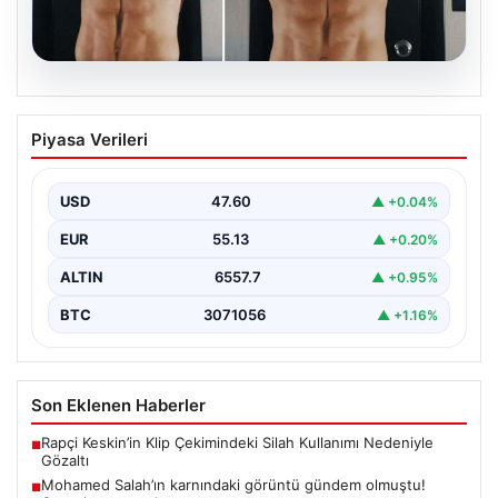
05.08.2026
Mohamed Salah’ın karnındaki görüntü
Piyasa Verileri
gündem olmuştu! Gerçek ortaya çıktı
USD
47.60
▲ +0.04%
EUR
55.13
▲ +0.20%
ALTIN
6557.7
▲ +0.95%
BTC
3071056
▲ +1.16%
Son Eklenen Haberler
Rapçi Keskin’in Klip Çekimindeki Silah Kullanımı Nedeniyle
■
Gözaltı
Mohamed Salah’ın karnındaki görüntü gündem olmuştu!
■