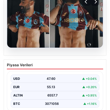
05.08.2026
Mohamed Salah’ın karnındaki görüntü
Piyasa Verileri
gündem olmuştu! Gerçek ortaya çıktı
USD
47.60
▲ +0.04%
EUR
55.13
▲ +0.20%
ALTIN
6557.7
▲ +0.95%
BTC
3071056
▲ +1.16%