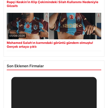
Rapçi Keskin’in Klip Çekimindeki Silah Kullanımı Nedeniyle
Gözaltı
05/08/2026
Mohamed Salah’ın karnındaki görüntü gündem olmuştu!
Gerçek ortaya çıktı
Son Eklenen Firmalar