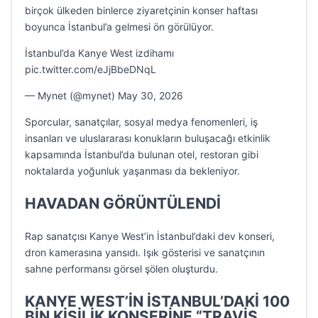
birçok ülkeden binlerce ziyaretçinin konser haftası
boyunca İstanbul’a gelmesi ön görülüyor.
İstanbul’da Kanye West izdihamı
pic.twitter.com/eJjBbeDNqL
— Mynet (@mynet) May 30, 2026
Sporcular, sanatçılar, sosyal medya fenomenleri, iş
insanları ve uluslararası konukların buluşacağı etkinlik
kapsamında İstanbul’da bulunan otel, restoran gibi
noktalarda yoğunluk yaşanması da bekleniyor.
HAVADAN GÖRÜNTÜLENDİ
Rap sanatçısı Kanye West’in İstanbul’daki dev konseri,
dron kamerasına yansıdı. Işık gösterisi ve sanatçının
sahne performansı görsel şölen oluşturdu.
KANYE WEST’İN İSTANBUL’DAKİ 100
BİN KİŞİLİK KONSERİNE “TRAVİS