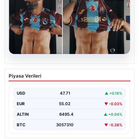
05.08.2026
Mohamed Salah’ın karnındaki görüntü
Piyasa Verileri
gündem olmuştu! Gerçek ortaya çıktı
USD
47.71
▲ +0.16%
EUR
55.02
▼ -0.03%
ALTIN
6495.4
▲ +0.04%
BTC
3057310
▼ -0.38%