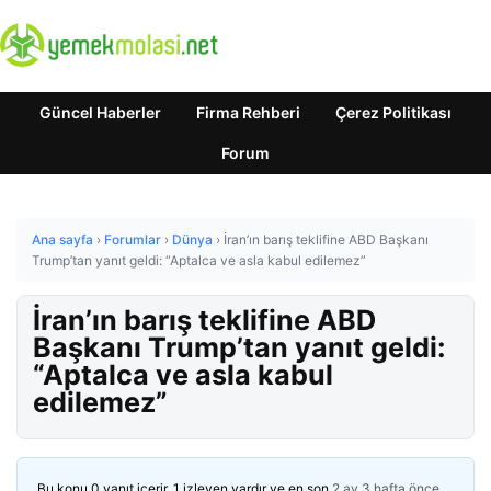
Güncel Haberler
Firma Rehberi
Çerez Politikası
Forum
Ana sayfa
›
Forumlar
›
Dünya
›
İran’ın barış teklifine ABD Başkanı
Trump’tan yanıt geldi: “Aptalca ve asla kabul edilemez”
İran’ın barış teklifine ABD
Başkanı Trump’tan yanıt geldi:
“Aptalca ve asla kabul
edilemez”
Bu konu 0 yanıt içerir, 1 izleyen vardır ve en son
2 ay 3 hafta önce