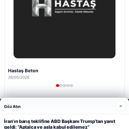
Hastaş Beton
26/05/2026
×
Göz Atın
Web sitemizi nasıl kullandığınızı daha iyi anlayabilmek,
deneyiminizi kişiselleştirmek ve geliştirmek amacıyla çerezler
kullanıyoruz.
Çerez Politikamız
İran’ın barış teklifine ABD Başkanı Trump’tan yanıt
© 2026 Yemek Molası – Güncel Haberler
geldi: “Aptalca ve asla kabul edilemez”
Reddet
Kabul Et