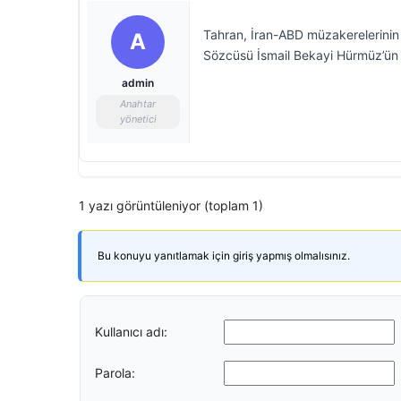
Tahran, İran-ABD müzakerelerinin “
A
Sözcüsü İsmail Bekayi Hürmüz’ün i
admin
Anahtar
yönetici
1 yazı görüntüleniyor (toplam 1)
Bu konuyu yanıtlamak için giriş yapmış olmalısınız.
Kullanıcı adı:
Parola: