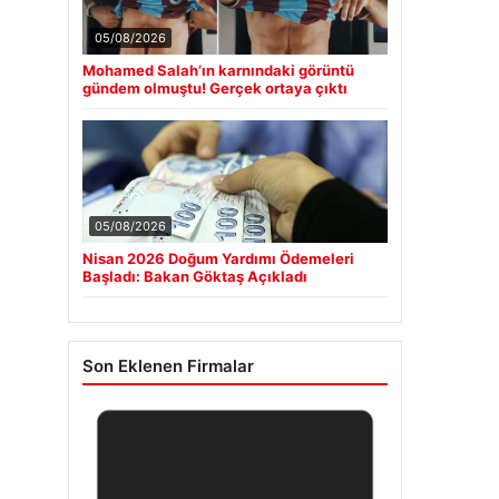
05/08/2026
Mohamed Salah’ın karnındaki görüntü
gündem olmuştu! Gerçek ortaya çıktı
05/08/2026
Nisan 2026 Doğum Yardımı Ödemeleri
Başladı: Bakan Göktaş Açıkladı
Son Eklenen Firmalar