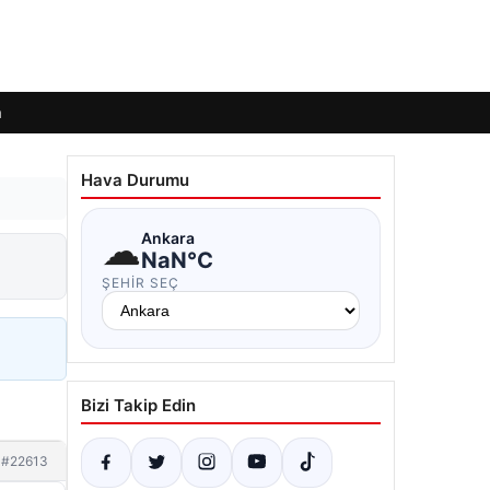
m
Hava Durumu
☁
Ankara
NaN°C
ŞEHIR SEÇ
Bizi Takip Edin
#22613