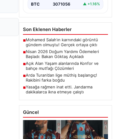
BTC
3071056
▲ +1.16%
Son Eklenen Haberler
Mohamed Salah’ın karnındaki görüntü
■
gündem olmuştu! Gerçek ortaya çıktı
Nisan 2026 Doğum Yardımı Ödemeleri
■
Başladı: Bakan Göktaş Açıkladı
Açık Alan Yaşam alanlarında Konfor ve
■
bahçe mutfağı Çözümleri
Arda Turan’dan lige müthiş başlangıç!
■
Rakibini farka boğdu
Yasağa rağmen inat etti. Jandarma
■
dakikalarca ikna etmeye çalıştı
Güncel