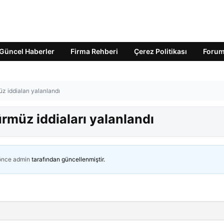
Güncel Haberler
Firma Rehberi
Çerez Politikası
Foru
z iddiaları yalanlandı
ürmüz iddiaları yalanlandı
 önce
admin
tarafından güncellenmiştir.