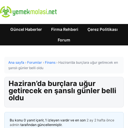
Güncel Haberler
Firma Rehberi
Çerez Politikası
Forum
Ana sayfa
›
Forumlar
›
Finans
›
Haziran’da burçlara uğur getirecek en
şanslı günler belli oldu
Haziran’da burçlara uğur
getirecek en şanslı günler belli
oldu
Bu konu 0 yanıt içerir, 1 izleyen vardır ve en son
2 ay 2 hafta önce
admin
tarafından güncellenmiştir.