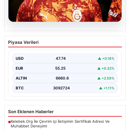
07.08.2026
İşte Yeni Gelişme! Mauro Icardi’nin
Piyasa Verileri
Transferi Yakında Belli Olacak
Galatasaray'dan ayrılan ve yeni takımıyla ilgili belirsizlik
yaşayan Mauro Icardi'nin yakın zamanda yeni adresini…
USD
47.74
▲ +0.18%
EUR
55.25
▲ +0.32%
ALTIN
6660.6
▲ +2.59%
BTC
3092724
▲ +1.11%
Son Eklenen Haberler
Kelebek.Org İle Çevrim içi İletişimin Sertifikalı Adresi Ve
■
Muhabbet Deneyimi