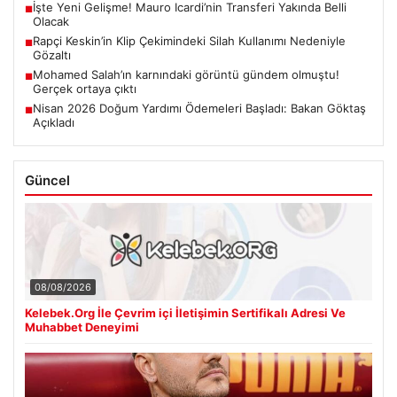
İşte Yeni Gelişme! Mauro Icardi’nin Transferi Yakında Belli
■
Olacak
Rapçi Keskin’in Klip Çekimindeki Silah Kullanımı Nedeniyle
■
Gözaltı
Mohamed Salah’ın karnındaki görüntü gündem olmuştu!
■
Gerçek ortaya çıktı
Nisan 2026 Doğum Yardımı Ödemeleri Başladı: Bakan Göktaş
■
Açıkladı
Güncel
08/08/2026
Kelebek.Org İle Çevrim içi İletişimin Sertifikalı Adresi Ve
Muhabbet Deneyimi