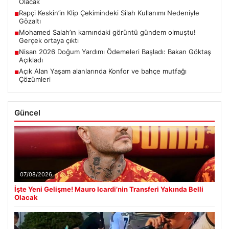
Olacak
Rapçi Keskin’in Klip Çekimindeki Silah Kullanımı Nedeniyle
■
Gözaltı
Mohamed Salah’ın karnındaki görüntü gündem olmuştu!
■
Gerçek ortaya çıktı
Nisan 2026 Doğum Yardımı Ödemeleri Başladı: Bakan Göktaş
■
Açıkladı
Açık Alan Yaşam alanlarında Konfor ve bahçe mutfağı
■
Çözümleri
Güncel
07/08/2026
İşte Yeni Gelişme! Mauro Icardi’nin Transferi Yakında Belli
Olacak