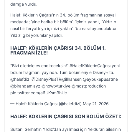
damga vurdu.
Halef: Köklerin Çağrısı’nın 34. bölüm fragmanına sosyal
medyada; ‘yine harika bir bölüm’, ‘içimiz yandı’, ‘Yıldız o
nasıl bir feryattı ya içimizi yaktın’, ‘bu nasıl oyunculuktur
Yıldız’ gibi yorumlar yapıldı.
HALEF: KÖKLERİN ÇAĞRISI 34. BÖLÜM 1.
FRAGMAN İZLE!
"Bizi ellerinle evlendireceksin!” #HalefKöklerinÇağrısı yeni
bölüm fragmanı yayında. Tüm bölümleriyle Disney+'ta.
@halefdizi @DisneyPlusTR@illhansen @aybukepusatme
@birandamlayz @nowtvturkiye @mostproduction
pic.twitter.com/a6UKsm3hUc
— Halef: Köklerin Çağrısı (@halefdizi) May 21, 2026
HALEF: KÖKLERİN ÇAĞRISI SON BÖLÜM ÖZETİ:
Sultan, Serhat’ın Yıldız’dan ayrılması için Yelduran ailesinin