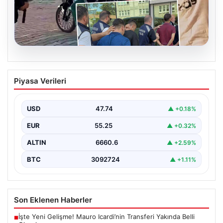
06.08.2026
Rapçi Keskin’in Klip Çekimindeki Silah
Piyasa Verileri
Kullanımı Nedeniyle Gözaltı
Samsun'da sosyal medya platformlarında 'Keskin' sahne
adıyla bilinen rap müzik sanatçısı Yüşa Keskin, klip…
USD
47.74
▲ +0.18%
EUR
55.25
▲ +0.32%
ALTIN
6660.6
▲ +2.59%
BTC
3092724
▲ +1.11%
Son Eklenen Haberler
İşte Yeni Gelişme! Mauro Icardi’nin Transferi Yakında Belli
■