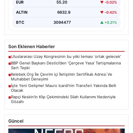
EUR
55.20
▼ -0.02%
toplantısında…
ALTIN
6632.9
▼ -0.42%
BTC
3094477
▲ +0.21%
Son Eklenen Haberler
Uluslararası Uzay Kongresinin bu yılki teması ‘ortak gelecek’
■
BBP Genel Başkanı Destici’den ‘Çerçeve Yasa’ Tartışmalarına
■
Sert Tepki
Kelebek.Org İle Çevrim içi İletişimin Sertifikalı Adresi Ve
■
Muhabbet Deneyimi
İşte Yeni Gelişme! Mauro Icardi’nin Transferi Yakında Belli
■
Olacak
Rapçi Keskin’in Klip Çekimindeki Silah Kullanımı Nedeniyle
■
Gözaltı
Güncel