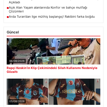
Açıkladı
Açık Alan Yaşam alanlarında Konfor ve bahçe mutfağı
■
Çözümleri
Arda Turan’dan lige müthiş başlangıç! Rakibini farka boğdu
■
Güncel
06/08/2026
Rapçi Keskin’in Klip Çekimindeki Silah Kullanımı Nedeniyle
Gözaltı
05/08/2026