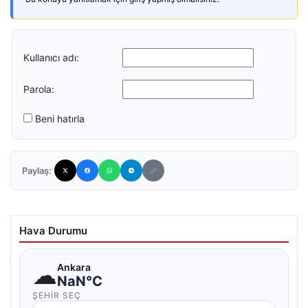
Kullanıcı adı:
Parola:
Beni hatırla
Paylaş:
Hava Durumu
☁
Ankara
NaN°C
ŞEHIR SEÇ