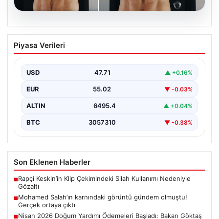
05.08.2026
Mohamed Salah’ın karnındaki görüntü
Piyasa Verileri
gündem olmuştu! Gerçek ortaya çıktı
USD
47.71
▲ +0.16%
EUR
55.02
▼ -0.03%
ALTIN
6495.4
▲ +0.04%
BTC
3057310
▼ -0.38%
Son Eklenen Haberler
Rapçi Keskin’in Klip Çekimindeki Silah Kullanımı Nedeniyle
■
Gözaltı
Mohamed Salah’ın karnındaki görüntü gündem olmuştu!
■
Gerçek ortaya çıktı
Nisan 2026 Doğum Yardımı Ödemeleri Başladı: Bakan Göktaş
■