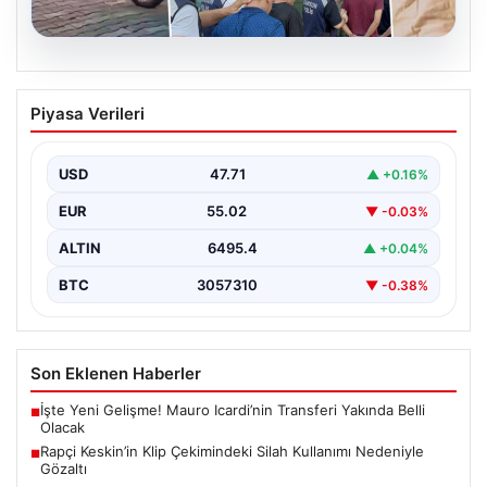
06.08.2026
Rapçi Keskin’in Klip Çekimindeki Silah
Piyasa Verileri
Kullanımı Nedeniyle Gözaltı
Samsun'da sosyal medya platformlarında 'Keskin' sahne
adıyla bilinen rap müzik sanatçısı Yüşa Keskin, klip…
USD
47.71
▲ +0.16%
EUR
55.02
▼ -0.03%
ALTIN
6495.4
▲ +0.04%
BTC
3057310
▼ -0.38%
Son Eklenen Haberler
İşte Yeni Gelişme! Mauro Icardi’nin Transferi Yakında Belli
■
Olacak
Rapçi Keskin’in Klip Çekimindeki Silah Kullanımı Nedeniyle
■
Gözaltı