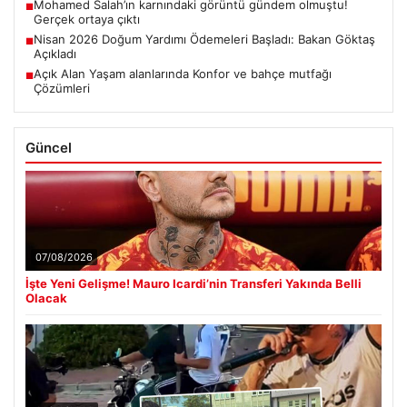
Mohamed Salah’ın karnındaki görüntü gündem olmuştu!
■
Gerçek ortaya çıktı
Nisan 2026 Doğum Yardımı Ödemeleri Başladı: Bakan Göktaş
■
Açıkladı
Açık Alan Yaşam alanlarında Konfor ve bahçe mutfağı
■
Çözümleri
Güncel
07/08/2026
İşte Yeni Gelişme! Mauro Icardi’nin Transferi Yakında Belli
Olacak