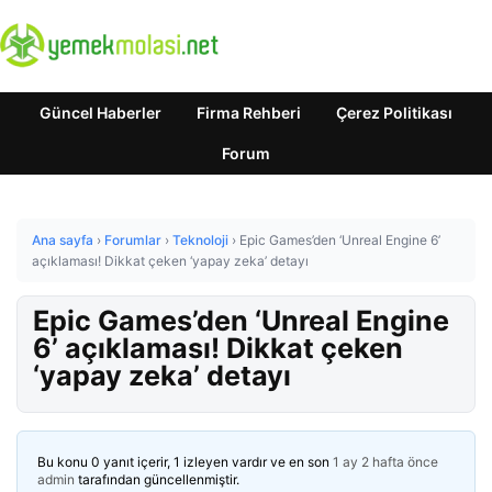
Güncel Haberler
Firma Rehberi
Çerez Politikası
Forum
Ana sayfa
›
Forumlar
›
Teknoloji
›
Epic Games’den ‘Unreal Engine 6’
açıklaması! Dikkat çeken ‘yapay zeka’ detayı
Epic Games’den ‘Unreal Engine
6’ açıklaması! Dikkat çeken
‘yapay zeka’ detayı
Bu konu 0 yanıt içerir, 1 izleyen vardır ve en son
1 ay 2 hafta önce
admin
tarafından güncellenmiştir.