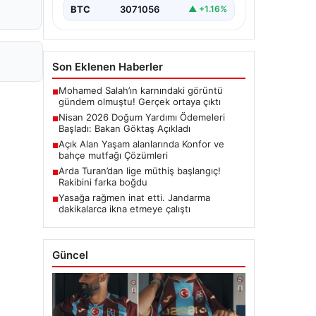
BTC
3071056
▲ +1.16%
Son Eklenen Haberler
Mohamed Salah’ın karnındaki görüntü
■
gündem olmuştu! Gerçek ortaya çıktı
Nisan 2026 Doğum Yardımı Ödemeleri
■
Başladı: Bakan Göktaş Açıkladı
Açık Alan Yaşam alanlarında Konfor ve
■
bahçe mutfağı Çözümleri
Arda Turan’dan lige müthiş başlangıç!
■
Rakibini farka boğdu
Yasağa rağmen inat etti. Jandarma
■
dakikalarca ikna etmeye çalıştı
Güncel