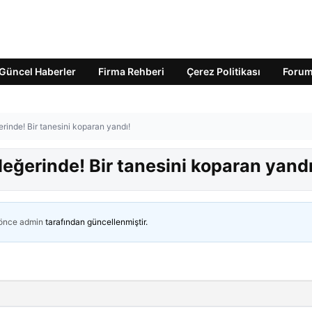
Güncel Haberler
Firma Rehberi
Çerez Politikası
Foru
inde! Bir tanesini koparan yandı!
eğerinde! Bir tanesini koparan yandı
 önce
admin
tarafından güncellenmiştir.