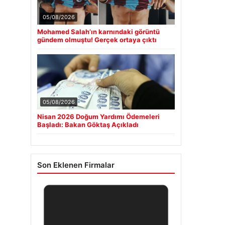
05/08/2026
Mohamed Salah’ın karnındaki görüntü
gündem olmuştu! Gerçek ortaya çıktı
05/08/2026
Nisan 2026 Doğum Yardımı Ödemeleri
Başladı: Bakan Göktaş Açıkladı
Son Eklenen Firmalar