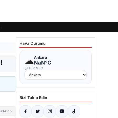
m
Hava Durumu
☁
Ankara
!
NaN°C
ŞEHIR SEÇ
Bizi Takip Edin
#14215