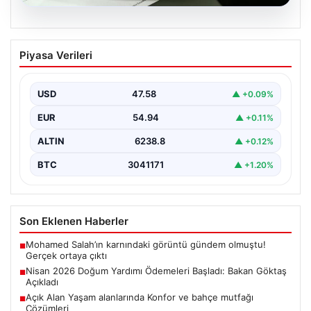
05.08.2026
Nisan 2026 Doğum Yardımı Ödemeleri
Piyasa Verileri
Başladı: Bakan Göktaş Açıkladı
Nisan ayı doğum yardımı ödemeleri, ihtiyaç sahibi
ailelerin beklediği şekilde hesaplara yatırılmaya devam
USD
47.58
▲ +0.09%
ediyor.…
EUR
54.94
▲ +0.11%
ALTIN
6238.8
▲ +0.12%
BTC
3041171
▲ +1.20%
Son Eklenen Haberler
Mohamed Salah’ın karnındaki görüntü gündem olmuştu!
■
Gerçek ortaya çıktı
Nisan 2026 Doğum Yardımı Ödemeleri Başladı: Bakan Göktaş
■
Açıkladı
Açık Alan Yaşam alanlarında Konfor ve bahçe mutfağı
■
Çözümleri