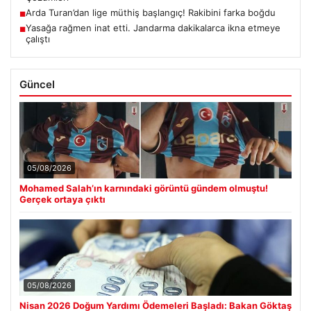
Arda Turan’dan lige müthiş başlangıç! Rakibini farka boğdu
■
Yasağa rağmen inat etti. Jandarma dakikalarca ikna etmeye
■
çalıştı
Güncel
05/08/2026
Mohamed Salah’ın karnındaki görüntü gündem olmuştu!
Gerçek ortaya çıktı
05/08/2026
Nisan 2026 Doğum Yardımı Ödemeleri Başladı: Bakan Göktaş