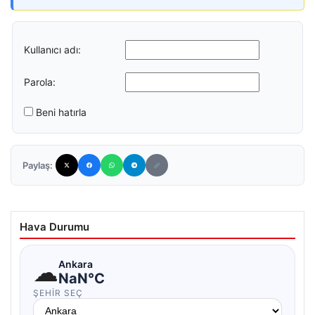
Kullanıcı adı:
Parola:
Beni hatırla
Paylaş:
Hava Durumu
☁
Ankara
NaN°C
ŞEHIR SEÇ