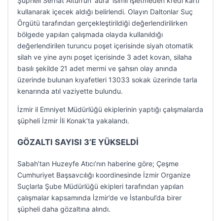
Şüpheli Serhat Altun’un ‘aura’ isimli işletmeden kredi kartı
kullanarak içecek aldığı belirlendi. Olayın Daltonlar Suç
Örgütü tarafından gerçekleştirildiği değerlendirilirken
bölgede yapılan çalışmada olayda kullanıldığı
değerlendirilen turuncu poşet içerisinde siyah otomatik
silah ve yine aynı poşet içerisinde 3 adet kovan, silaha
basılı şekilde 21 adet mermi ve şahsın olay anında
üzerinde bulunan kıyafetleri 13033 sokak üzerinde tarla
kenarında atıl vaziyette bulundu.
İzmir il Emniyet Müdürlüğü ekiplerinin yaptığı çalışmalarda
şüpheli İzmir İli Konak’ta yakalandı.
GÖZALTI SAYISI 3’E YÜKSELDİ
Sabah’tan Huzeyfe Atıcı’nın haberine göre; Çeşme
Cumhuriyet Başsavcılığı koordinesinde İzmir Organize
Suçlarla Şube Müdürlüğü ekipleri tarafından yapılan
çalışmalar kapsamında İzmir’de ve İstanbul’da birer
şüpheli daha gözaltına alındı.