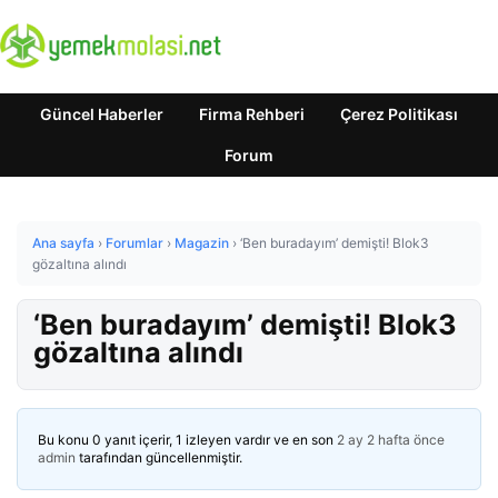
Güncel Haberler
Firma Rehberi
Çerez Politikası
Forum
Ana sayfa
›
Forumlar
›
Magazin
›
‘Ben buradayım’ demişti! Blok3
gözaltına alındı
‘Ben buradayım’ demişti! Blok3
gözaltına alındı
Bu konu 0 yanıt içerir, 1 izleyen vardır ve en son
2 ay 2 hafta önce
admin
tarafından güncellenmiştir.