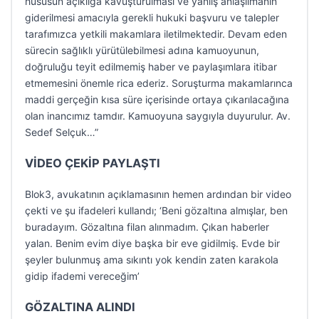
hususun açıklığa kavuşturulması ve yanlış anlaşılmanın
giderilmesi amacıyla gerekli hukuki başvuru ve talepler
tarafımızca yetkili makamlara iletilmektedir. Devam eden
sürecin sağlıklı yürütülebilmesi adına kamuoyunun,
doğruluğu teyit edilmemiş haber ve paylaşımlara itibar
etmemesini önemle rica ederiz. Soruşturma makamlarınca
maddi gerçeğin kısa süre içerisinde ortaya çıkarılacağına
olan inancımız tamdır. Kamuoyuna saygıyla duyurulur. Av.
Sedef Selçuk…”
VİDEO ÇEKİP PAYLAŞTI
Blok3, avukatının açıklamasının hemen ardından bir video
çekti ve şu ifadeleri kullandı; ‘Beni gözaltına almışlar, ben
buradayım. Gözaltına filan alınmadım. Çıkan haberler
yalan. Benim evim diye başka bir eve gidilmiş. Evde bir
şeyler bulunmuş ama sıkıntı yok kendin zaten karakola
gidip ifademi vereceğim’
GÖZALTINA ALINDI