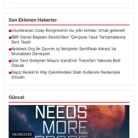
Son Eklenen Haberler
Uluslararası Uzay Kongresinin bu yılki teması ‘ortak gelecek’
■
BBP Genel Başkanı Destici’den ‘Çerçeve Yasa’ Tartışmalarına
■
Sert Tepki
Kelebek.Org İle Çevrim içi İletişimin Sertifikalı Adresi Ve
■
Muhabbet Deneyimi
İşte Yeni Gelişme! Mauro Icardi’nin Transferi Yakında Belli
■
Olacak
Rapçi Keskin’in Klip Çekimindeki Silah Kullanımı Nedeniyle
■
Gözaltı
Güncel
09/08/2026