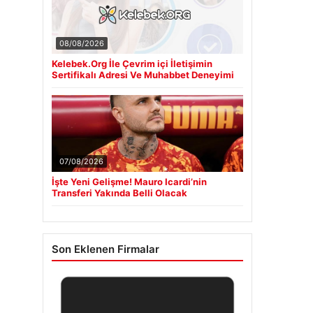
08/08/2026
Kelebek.Org İle Çevrim içi İletişimin
Sertifikalı Adresi Ve Muhabbet Deneyimi
07/08/2026
İşte Yeni Gelişme! Mauro Icardi’nin
Transferi Yakında Belli Olacak
Son Eklenen Firmalar