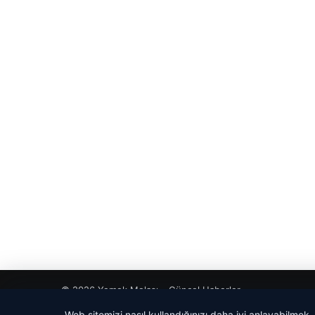
© 2026 Yemek Molası – Güncel Haberler
Web sitemizi nasıl kullandığınızı daha iyi anlayabilmek,