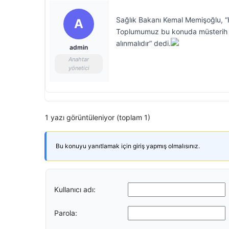
Sağlık Bakanı Kemal Memişoğlu, “H
A
Toplumumuz bu konuda müsterih ol
alınmalıdır” dedi.
admin
Anahtar
yönetici
1 yazı görüntüleniyor (toplam 1)
Bu konuyu yanıtlamak için giriş yapmış olmalısınız.
Kullanıcı adı:
Parola: