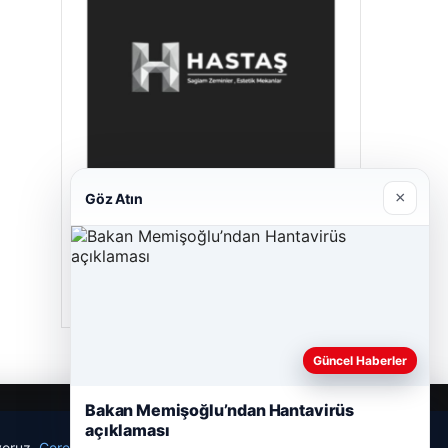
×
Göz Atın
Hastaş Beton
26/05/2026
Güncel Haberler
Bakan Memişoğlu’ndan Hantavirüs
açıklaması
ıyoruz.
Çerez Politikamız
Reddet
Kabul Et