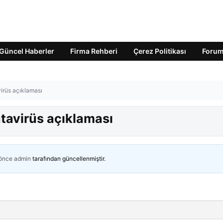
Güncel Haberler
Firma Rehberi
Çerez Politikası
Foru
rüs açıklaması
avirüs açıklaması
 önce
admin
tarafından güncellenmiştir.