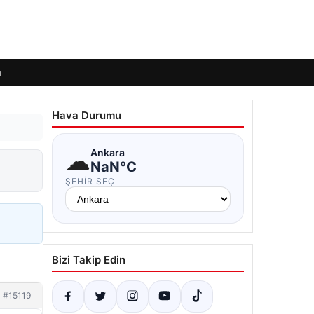
m
Hava Durumu
☁
Ankara
NaN°C
ŞEHIR SEÇ
Bizi Takip Edin
#15119