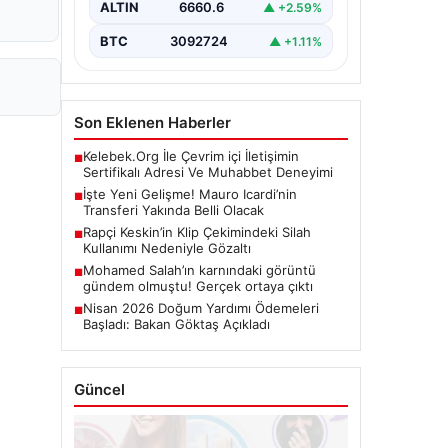
ALTIN
6660.6
▲ +2.59%
BTC
3092724
▲ +1.11%
Son Eklenen Haberler
Kelebek.Org İle Çevrim içi İletişimin
■
Sertifikalı Adresi Ve Muhabbet Deneyimi
İşte Yeni Gelişme! Mauro Icardi’nin
■
Transferi Yakında Belli Olacak
Rapçi Keskin’in Klip Çekimindeki Silah
■
Kullanımı Nedeniyle Gözaltı
Mohamed Salah’ın karnındaki görüntü
■
gündem olmuştu! Gerçek ortaya çıktı
Nisan 2026 Doğum Yardımı Ödemeleri
■
Başladı: Bakan Göktaş Açıkladı
Güncel