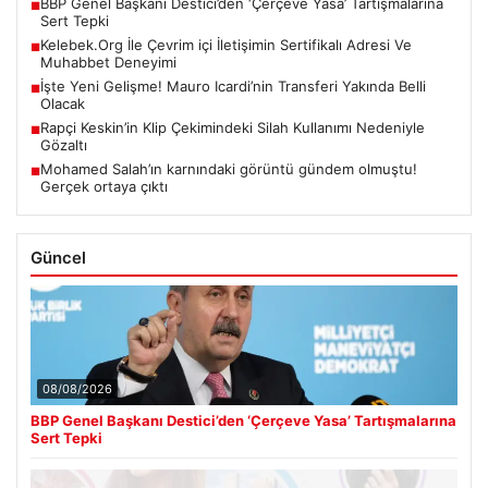
BBP Genel Başkanı Destici’den ‘Çerçeve Yasa’ Tartışmalarına
■
Sert Tepki
Kelebek.Org İle Çevrim içi İletişimin Sertifikalı Adresi Ve
■
Muhabbet Deneyimi
İşte Yeni Gelişme! Mauro Icardi’nin Transferi Yakında Belli
■
Olacak
Rapçi Keskin’in Klip Çekimindeki Silah Kullanımı Nedeniyle
■
Gözaltı
Mohamed Salah’ın karnındaki görüntü gündem olmuştu!
■
Gerçek ortaya çıktı
Güncel
08/08/2026
BBP Genel Başkanı Destici’den ‘Çerçeve Yasa’ Tartışmalarına
Sert Tepki