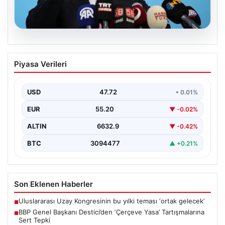
08.08.2026
BBP Genel Başkanı Destici’den
Piyasa Verileri
‘Çerçeve Yasa’ Tartışmalarına Sert
Tepki
USD
47.72
• 0.01%
Büyük Birlik Partisi (BBP) Genel Başkanı Mustafa
Destici, partisinin genel merkezinde düzenlediği basın
EUR
55.20
▼ -0.02%
toplantısında…
ALTIN
6632.9
▼ -0.42%
BTC
3094477
▲ +0.21%
Son Eklenen Haberler
Uluslararası Uzay Kongresinin bu yılki teması ‘ortak gelecek’
■
BBP Genel Başkanı Destici’den ‘Çerçeve Yasa’ Tartışmalarına
■
Sert Tepki