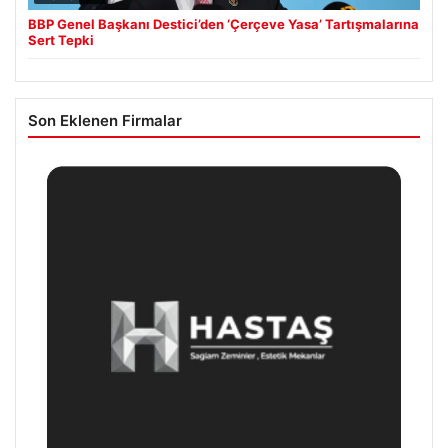
BBP Genel Başkanı Destici’den ‘Çerçeve Yasa’ Tartışmalarına
Sert Tepki
Son Eklenen Firmalar