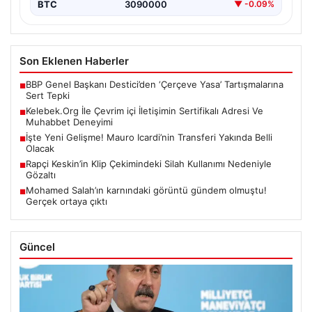
BTC
3090000
▼ -0.09%
Son Eklenen Haberler
BBP Genel Başkanı Destici’den ‘Çerçeve Yasa’ Tartışmalarına
■
Sert Tepki
Kelebek.Org İle Çevrim içi İletişimin Sertifikalı Adresi Ve
■
Muhabbet Deneyimi
İşte Yeni Gelişme! Mauro Icardi’nin Transferi Yakında Belli
■
Olacak
Rapçi Keskin’in Klip Çekimindeki Silah Kullanımı Nedeniyle
■
Gözaltı
Mohamed Salah’ın karnındaki görüntü gündem olmuştu!
■
Gerçek ortaya çıktı
Güncel