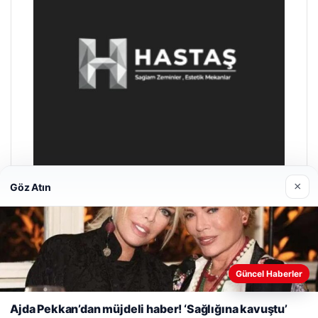
×
Göz Atın
Hastaş Beton
26/05/2026
Web sitemizi nasıl kullandığınızı daha iyi anlayabilmek,
deneyiminizi kişiselleştirmek ve geliştirmek amacıyla çerezler
Güncel Haberler
kullanıyoruz.
Çerez Politikamız
Ajda Pekkan’dan müjdeli haber! ‘Sağlığına kavuştu’
Reddet
Kabul Et