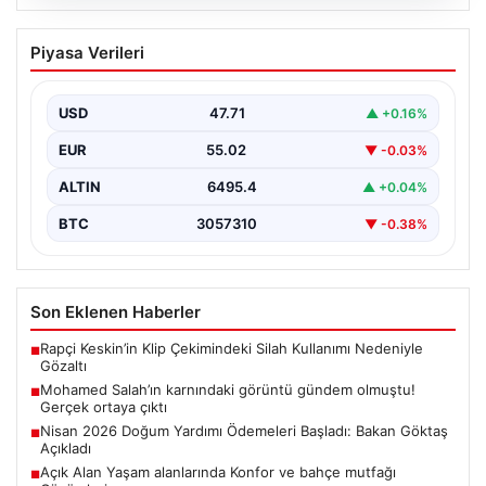
05.08.2026
Mohamed Salah’ın karnındaki görüntü
Piyasa Verileri
gündem olmuştu! Gerçek ortaya çıktı
USD
47.71
▲ +0.16%
EUR
55.02
▼ -0.03%
ALTIN
6495.4
▲ +0.04%
BTC
3057310
▼ -0.38%
Son Eklenen Haberler
Rapçi Keskin’in Klip Çekimindeki Silah Kullanımı Nedeniyle
■
Gözaltı
Mohamed Salah’ın karnındaki görüntü gündem olmuştu!
■
Gerçek ortaya çıktı
Nisan 2026 Doğum Yardımı Ödemeleri Başladı: Bakan Göktaş
■
Açıkladı
Açık Alan Yaşam alanlarında Konfor ve bahçe mutfağı
■