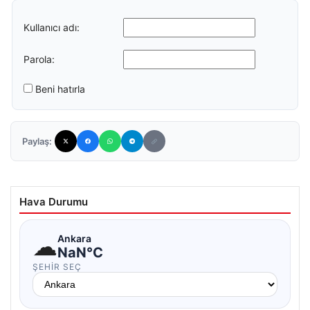
Kullanıcı adı:
Parola:
Beni hatırla
Paylaş:
Hava Durumu
☁
Ankara
NaN°C
ŞEHIR SEÇ