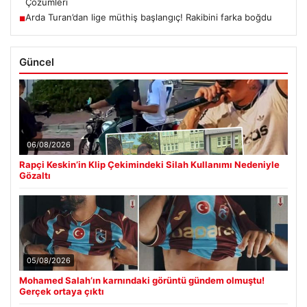
Çözümleri
Arda Turan’dan lige müthiş başlangıç! Rakibini farka boğdu
■
Güncel
06/08/2026
Rapçi Keskin’in Klip Çekimindeki Silah Kullanımı Nedeniyle
Gözaltı
05/08/2026
Mohamed Salah’ın karnındaki görüntü gündem olmuştu!
Gerçek ortaya çıktı