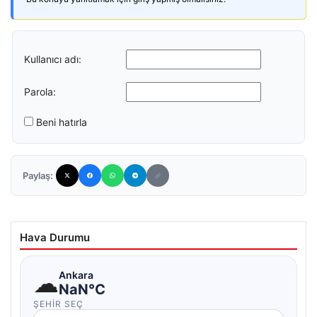
Kullanıcı adı:
Parola:
Beni hatırla
Paylaş:
Hava Durumu
☁
Ankara
NaN°C
ŞEHIR SEÇ