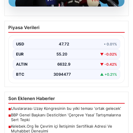
08.08.2026
BBP Genel Başkanı Destici’den
Piyasa Verileri
‘Çerçeve Yasa’ Tartışmalarına Sert
Tepki
USD
47.72
• 0.01%
Büyük Birlik Partisi (BBP) Genel Başkanı Mustafa
Destici, partisinin genel merkezinde düzenlediği basın
EUR
55.20
▼ -0.02%
toplantısında…
ALTIN
6632.9
▼ -0.42%
BTC
3094477
▲ +0.21%
Son Eklenen Haberler
Uluslararası Uzay Kongresinin bu yılki teması ‘ortak gelecek’
■
BBP Genel Başkanı Destici’den ‘Çerçeve Yasa’ Tartışmalarına
■
Sert Tepki
Kelebek.Org İle Çevrim içi İletişimin Sertifikalı Adresi Ve
■
Muhabbet Deneyimi