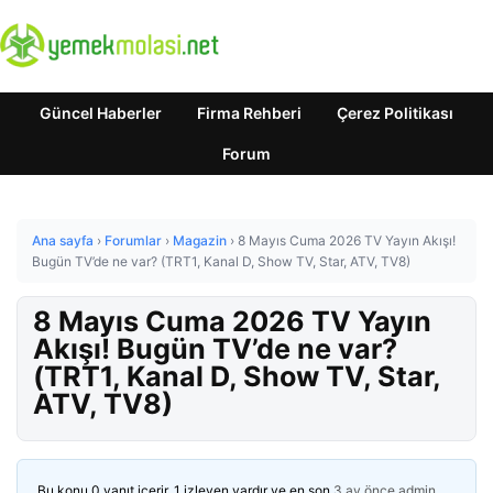
Güncel Haberler
Firma Rehberi
Çerez Politikası
Forum
Ana sayfa
›
Forumlar
›
Magazin
›
8 Mayıs Cuma 2026 TV Yayın Akışı!
Bugün TV’de ne var? (TRT1, Kanal D, Show TV, Star, ATV, TV8)
8 Mayıs Cuma 2026 TV Yayın
Akışı! Bugün TV’de ne var?
(TRT1, Kanal D, Show TV, Star,
ATV, TV8)
Bu konu 0 yanıt içerir, 1 izleyen vardır ve en son
3 ay önce
admin