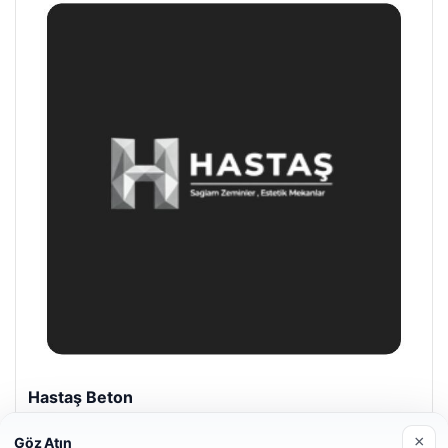
Enes Kaplan Avukatlık Bürosu
28/04/2026
×
Göz Atın