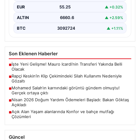
EUR
55.25
▲ +0.32%
ALTIN
6660.6
▲ +2.59%
BTC
3092724
▲ +1.11%
Son Eklenen Haberler
İşte Yeni Gelişme! Mauro Icardi’nin Transferi Yakında Belli
■
Olacak
Rapçi Keskin’in Klip Çekimindeki Silah Kullanımı Nedeniyle
■
Gözaltı
Mohamed Salah’ın karnındaki görüntü gündem olmuştu!
■
Gerçek ortaya çıktı
Nisan 2026 Doğum Yardımı Ödemeleri Başladı: Bakan Göktaş
■
Açıkladı
Açık Alan Yaşam alanlarında Konfor ve bahçe mutfağı
■
Çözümleri
Güncel