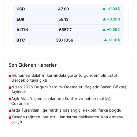
Nisan ayı doğum yardımı ödemeleri, ihtiyaç sahibi
ailelerin beklediği şekilde hesaplara yatırılmaya devam
USD
47.60
▲ +0.04%
ediyor.…
EUR
55.13
▲ +0.20%
ALTIN
6557.7
▲ +0.95%
BTC
3071056
▲ +1.16%
Son Eklenen Haberler
Mohamed Salah’ın karnındaki görüntü gündem olmuştu!
■
Gerçek ortaya çıktı
Nisan 2026 Doğum Yardımı Ödemeleri Başladı: Bakan Göktaş
■
Açıkladı
Açık Alan Yaşam alanlarında Konfor ve bahçe mutfağı
■
Çözümleri
Arda Turan’dan lige müthiş başlangıç! Rakibini farka boğdu
■
Yasağa rağmen inat etti. Jandarma dakikalarca ikna etmeye
■
çalıştı