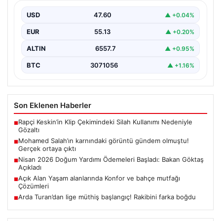
USD
47.60
▲ +0.04%
EUR
55.13
▲ +0.20%
ALTIN
6557.7
▲ +0.95%
BTC
3071056
▲ +1.16%
Son Eklenen Haberler
Rapçi Keskin’in Klip Çekimindeki Silah Kullanımı Nedeniyle
■
Gözaltı
Mohamed Salah’ın karnındaki görüntü gündem olmuştu!
■
Gerçek ortaya çıktı
Nisan 2026 Doğum Yardımı Ödemeleri Başladı: Bakan Göktaş
■
Açıkladı
Açık Alan Yaşam alanlarında Konfor ve bahçe mutfağı
■
Çözümleri
Arda Turan’dan lige müthiş başlangıç! Rakibini farka boğdu
■