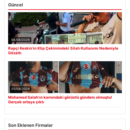
Güncel
06/08/2026
Rapçi Keskin’in Klip Çekimindeki Silah Kullanımı Nedeniyle
Gözaltı
05/08/2026
Mohamed Salah’ın karnındaki görüntü gündem olmuştu!
Gerçek ortaya çıktı
Son Eklenen Firmalar