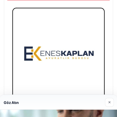
×
Göz Atın
Enes Kaplan Avukatlık Bürosu
28/04/2026