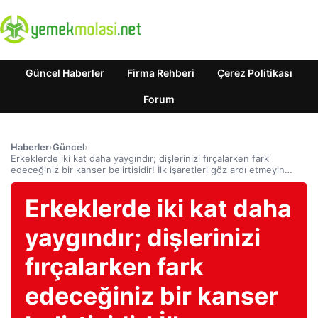
Güncel Haberler
Firma Rehberi
Çerez Politikası
Forum
Haberler
›
Güncel
›
Erkeklerde iki kat daha yaygındır; dişlerinizi fırçalarken fark
edeceğiniz bir kanser belirtisidir! İlk işaretleri göz ardı etmeyin…
Erkeklerde iki kat daha
yaygındır; dişlerinizi
fırçalarken fark
edeceğiniz bir kanser